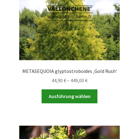
METASEQUOIA glyptostroboides ‚Gold Rush‘
Preisspanne:
44,90
€
–
449,00
€
44,90 €
Dieses
bis
Ausführung wählen
Produkt
449,00 €
weist
mehrere
Varianten
auf.