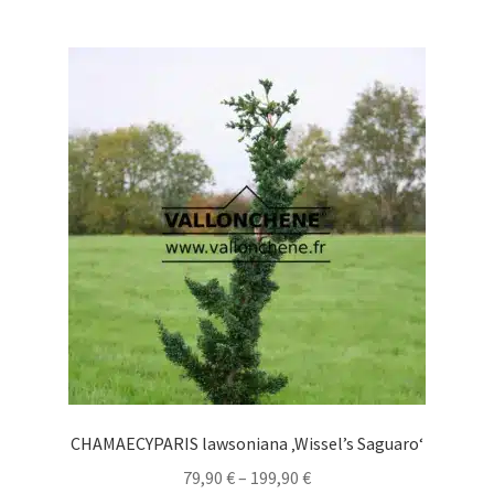
mehrere
Varianten
auf.
Die
Optionen
können
auf
der
Produktseite
gewählt
werden
CHAMAECYPARIS lawsoniana ‚Wissel’s Saguaro‘
Preisspanne:
79,90
€
–
199,90
€