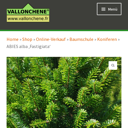
Zur
Zum
Menü
Navigation
Inhalt
springen
springen
Unterm
Online-Verkauf
öffnen
Home
»
Shop
»
Online-Verkauf
»
Baumschule
»
Koniferen
»
Unterm
Coaching für den Garten
ABIES alba ‚Fastigiata‘
öffnen