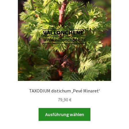
Die
Optionen
können
auf
der
Produktseite
gewählt
werden
TAXODIUM distichum ‚Pevé Minaret‘
79,90
€
Dieses
Ausführung wählen
Produkt
weist