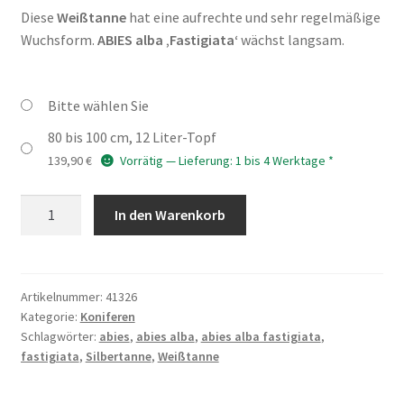
Diese
Weißtanne
hat eine aufrechte und sehr regelmäßige
Wuchsform.
ABIES alba ‚Fastigiata‘
wächst langsam.
Bitte wählen Sie
80 bis 100 cm, 12 Liter-Topf
139,90
€
Vorrätig — Lieferung: 1 bis 4 Werktage *
ABIES
In den Warenkorb
alba
'Fastigiata'
Menge
Artikelnummer:
41326
Kategorie:
Koniferen
Schlagwörter:
abies
,
abies alba
,
abies alba fastigiata
,
fastigiata
,
Silbertanne
,
Weißtanne