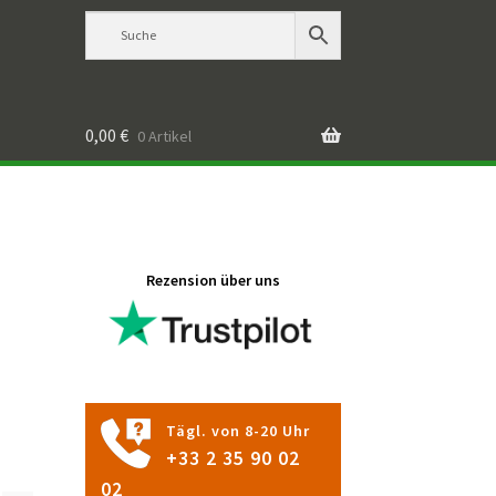
0,00
€
0 Artikel
Rezension über uns
Tägl. von 8-20 Uhr
+33 2 35 90 02
02