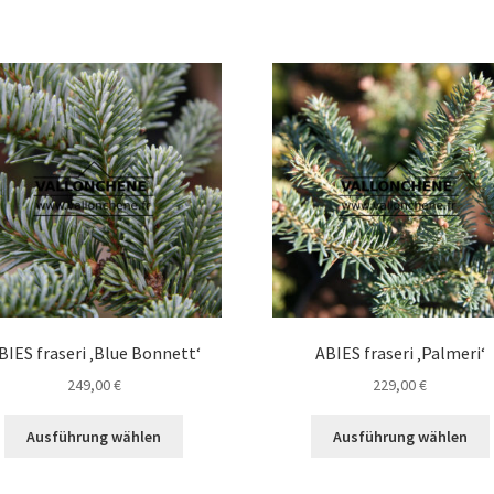
mehrere
Varianten
auf.
a
Die
Optionen
können
auf
der
Produktseite
gewählt
werden
BIES fraseri ‚Blue Bonnett‘
ABIES fraseri ‚Palmeri‘
249,00
€
229,00
€
Dieses
Ausführung wählen
Ausführung wählen
Produkt
weist