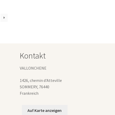
Varianten
uf.
Die
Optionen
können
auf
der
Produktseite
gewählt
Kontakt
werden
VALLONCHENE
1426, chemin d'Atteville
SOMMERY
,
76440
Frankreich
Auf Karte anzeigen