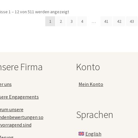
auf.
isse 1 – 12 von 511 werden angezeigt
a
Die
Optionen
1
2
3
4
…
41
42
43
können
auf
der
Produktseite
gewählt
werden
sere Firma
Konto
er uns
Mein Konto
sere Engagements
rum unsere
Sprachen
ndenbewertungen so
vorragend sind
English
ferung