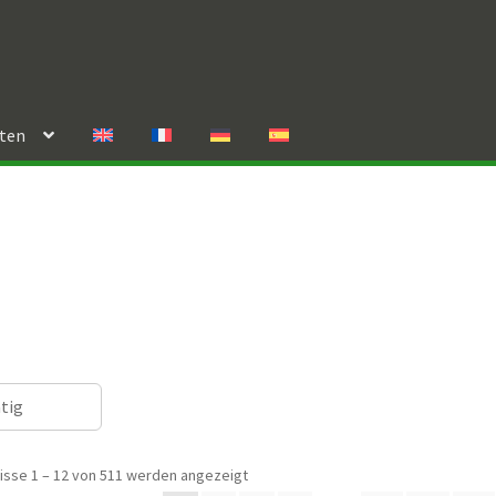
rten
ätig
isse 1 – 12 von 511 werden angezeigt