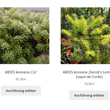
auf.
Die
a
Optionen
können
auf
der
Produktseite
gewählt
werden
ABIES koreana ‚Cis‘
ABIES koreana ‚Darob’s Lem
(sapin de Corée)
85,90
€
79,90
€
Dieses
Ausführung wählen
Produkt
Ausführung wählen
weist
mehrere
Varianten