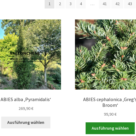
1
2
3
4
…
41
42
43
ABIES alba ‚Pyramidalis‘
ABIES cephalonica ‚Greg’
Broom‘
269,90
€
99,90
€
Dieses
Ausführung wählen
Produkt
Ausführung wählen
weist