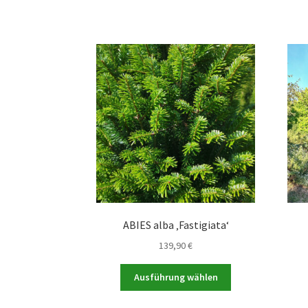
ABIES alba ‚Fastigiata‘
139,90
€
Dieses
Ausführung wählen
Produkt
weist