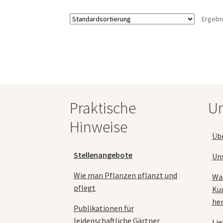
auf.
Ergebn
Die
Optionen
können
auf
der
Produktseite
gewählt
werden
Praktische
Un
Hinweise
Üb
Stellenangebote
Un
Wie man Pflanzen pflanzt und
Wa
pflegt
Ku
her
Publikationen für
leidenschaftliche Gärtner
Lie