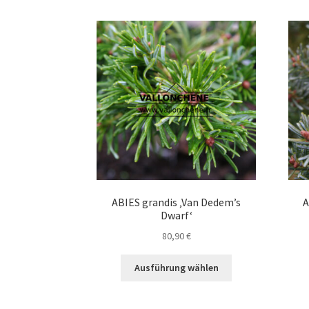
ABIES grandis ‚Van Dedem’s
A
Dwarf‘
80,90
€
Dieses
Ausführung wählen
Produkt
weist
mehrere