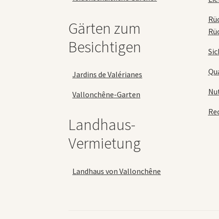
Rü
Gärten zum
Rü
Besichtigen
Sic
Qua
Jardins de Valérianes
Nu
Vallonchêne-Garten
Rec
Landhaus-
Vermietung
Landhaus von Vallonchêne