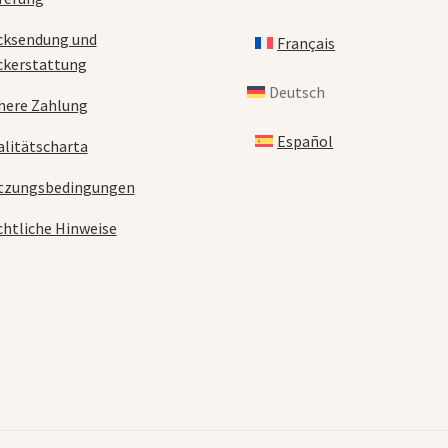
cksendung und
Français
ckerstattung
Deutsch
here Zahlung
Español
litätscharta
tzungsbedingungen
htliche Hinweise