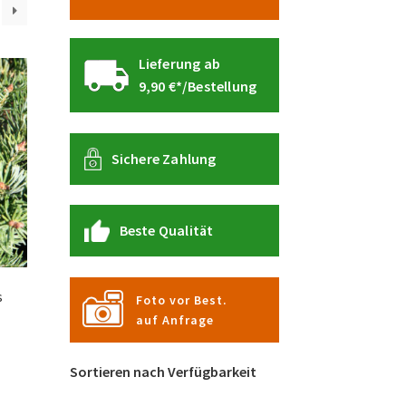
Lieferung ab
9,90 €*/Bestellung
Sichere Zahlung
Beste Qualität
s
Foto vor Best.
auf Anfrage
Sortieren nach Verfügbarkeit
Dieses
Produkt