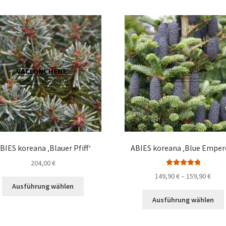
mehrere
Varianten
auf.
a
Die
Optionen
können
auf
der
Produktseite
gewählt
werden
BIES koreana ‚Blauer Pfiff‘
ABIES koreana ‚Blue Emper
204,00
€
Bewertet mit
Prei
149,90
€
–
159,90
€
Dieses
5.00
von 5
Ausführung wählen
149,9
Produkt
bis
Ausführung wählen
weist
159,9
mehrere
Varianten