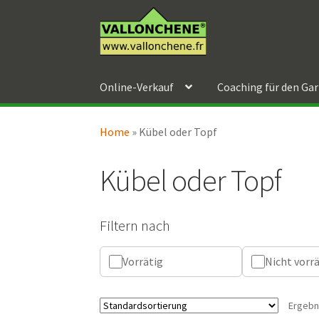
Zur
Zum
Navigation
Inhalt
springen
springen
Online-Verkauf
Coaching für den Ga
Home
»
Kübel oder Topf
Kübel oder Topf
Filtern nach
Vorrätig
Nicht vorr
Ergebn