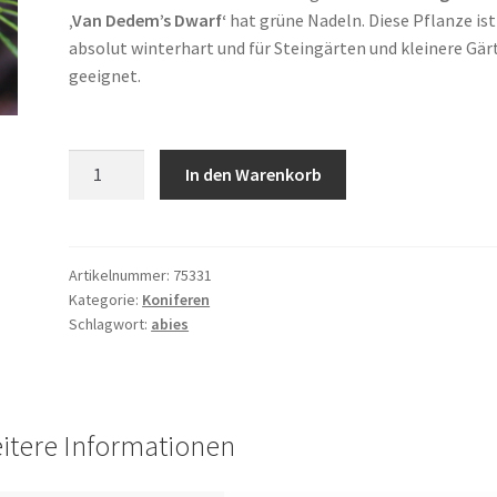
‚Van Dedem’s Dwarf‘
hat grüne Nadeln. Diese Pflanze ist
absolut winterhart und für Steingärten und kleinere Gär
geeignet.
ABIES
In den Warenkorb
grandis
'Van
Dedem's
Dwarf'
Artikelnummer:
75331
Kategorie:
Koniferen
Menge
Schlagwort:
abies
itere Informationen