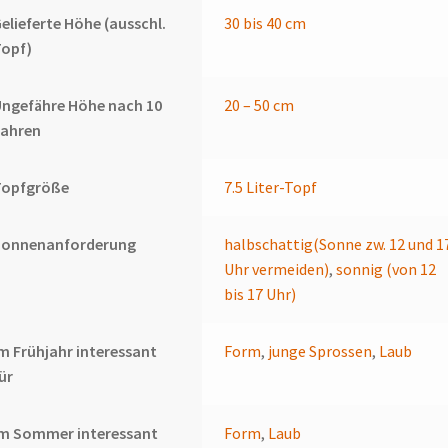
elieferte Höhe (ausschl.
30 bis 40 cm
Topf)
ngefähre Höhe nach 10
20 – 50 cm
Jahren
Topfgröße
7.5 Liter-Topf
Sonnenanforderung
halbschattig(Sonne zw. 12 und 1
Uhr vermeiden)
,
sonnig (von 12
bis 17 Uhr)
m Frühjahr interessant
Form
,
junge Sprossen
,
Laub
ür
Im Sommer interessant
Form
,
Laub