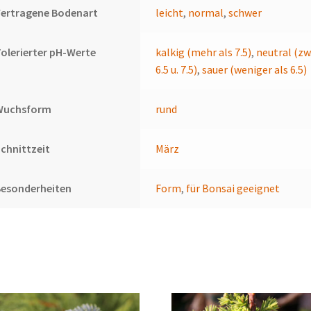
Vertragene Bodenart
leicht
,
normal
,
schwer
olerierter pH-Werte
kalkig (mehr als 7.5)
,
neutral (zw
6.5 u. 7.5)
,
sauer (weniger als 6.5)
Wuchsform
rund
chnittzeit
März
Besonderheiten
Form
,
für Bonsai geeignet