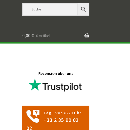
0,00
€
0 Artikel
Rezension über uns
Tägl. von 8-20 Uhr
+33 2 35 90 02
s
02