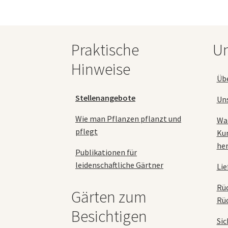
Die
Optionen
können
auf
Praktische
Un
der
Produktseite
Hinweise
gewählt
Üb
werden
Stellenangebote
Un
Wie man Pflanzen pflanzt und
Wa
pflegt
Ku
her
Publikationen für
leidenschaftliche Gärtner
Lie
Rü
Gärten zum
Rü
Besichtigen
Sic