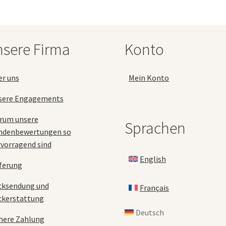
Optionen
können
auf
der
sere Firma
Konto
Produktseite
gewählt
werden
er uns
Mein Konto
sere Engagements
rum unsere
Sprachen
ndenbewertungen so
vorragend sind
English
ferung
cksendung und
Français
ckerstattung
Deutsch
here Zahlung