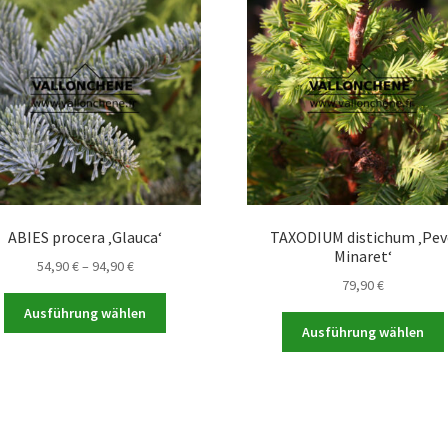
ABIES procera ‚Glauca‘
TAXODIUM distichum ‚Pev
Minaret‘
Preisspanne:
54,90
€
–
94,90
€
79,90
€
54,90 €
Dieses
bis
Ausführung wählen
Produkt
94,90 €
Ausführung wählen
weist
mehrere
Varianten
auf.
a
Die