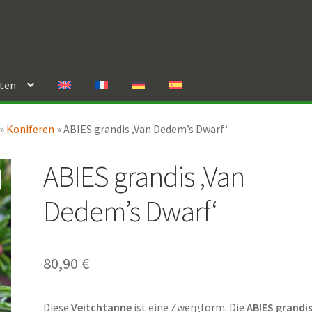
rten
»
Koniferen
»
ABIES grandis ‚Van Dedem’s Dwarf‘
ABIES grandis ‚Van
Dedem’s Dwarf‘
80,90
€
Diese
Veitchtanne
ist eine Zwergform. Die
ABIES grandi