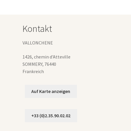
Die
Optionen
können
auf
Kontakt
der
Produktseite
gewählt
VALLONCHENE
werden
1426, chemin d'Atteville
SOMMERY
,
76440
Frankreich
Auf Karte anzeigen
+33 (0)2.35.90.02.02