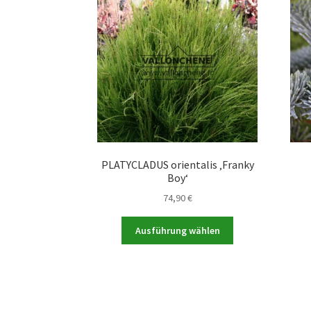
PLATYCLADUS orientalis ‚Franky
Boy‘
74,90
€
Dieses
Ausführung wählen
Produkt
weist
mehrere
Varianten
auf.