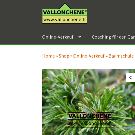
Zur
Zum
Navigation
Inhalt
springen
springen
Online-Verkauf
Coaching für den Ga
Home
»
Shop
»
Online-Verkauf
»
Baumschule