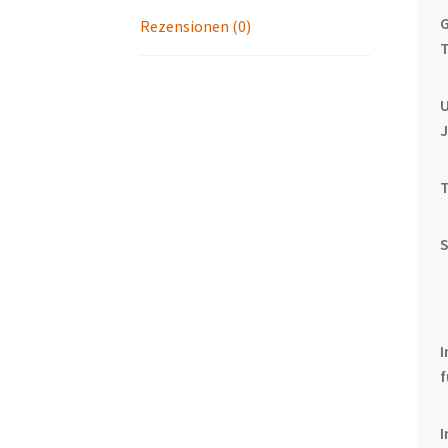
G
Rezensionen (0)
U
I
f