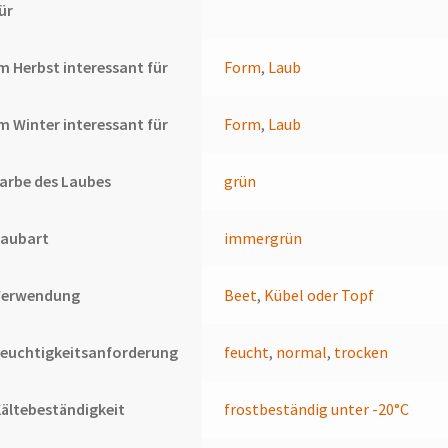
ür
m Herbst interessant für
Form
,
Laub
m Winter interessant für
Form
,
Laub
arbe des Laubes
grün
Laubart
immergrün
Verwendung
Beet
,
Kübel oder Topf
euchtigkeitsanforderung
feucht
,
normal
,
trocken
ältebeständigkeit
frostbeständig unter -20°C