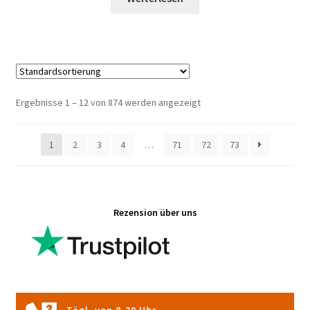
Ergebnisse 1 – 12 von 874 werden angezeigt
1
2
3
4
…
71
72
73
Rezension über uns