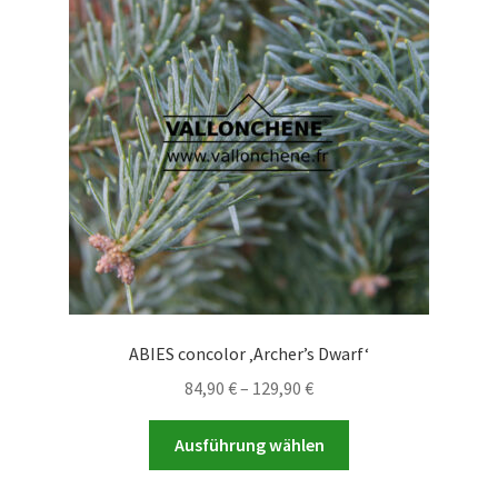
Die
Optionen
können
auf
der
Produktseite
gewählt
werden
ABIES concolor ‚Archer’s Dwarf‘
Preisspanne:
84,90
€
–
129,90
€
84,90 €
Dieses
bis
Ausführung wählen
Produkt
129,90 €
weist