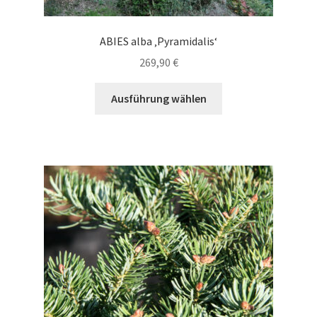
ABIES alba ‚Pyramidalis‘
269,90
€
Dieses
Ausführung wählen
Produkt
weist
mehrere
Varianten
auf.
Die
Optionen
können
auf
der
Produktseite
gewählt