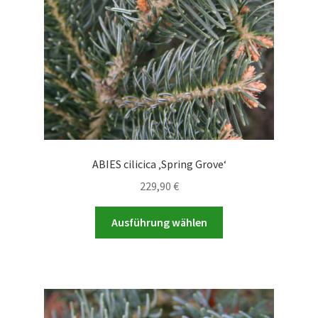
der
Produktseite
gewählt
werden
ABIES cilicica ‚Spring Grove‘
229,90
€
Dieses
Ausführung wählen
Produkt
weist
mehrere
Varianten
auf.