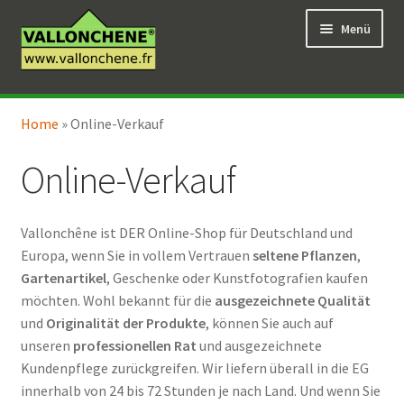
Zur
Zum
Menü
Navigation
Inhalt
springen
springen
Unterm
Online-Verkauf
öffnen
Home
»
Online-Verkauf
Unterm
Coaching für den Garten
öffnen
Online-Verkauf
Vallonchêne ist DER Online-Shop für Deutschland und
Europa, wenn Sie in vollem Vertrauen
seltene Pflanzen
,
Gartenartikel
, Geschenke oder Kunstfotografien kaufen
möchten. Wohl bekannt für die
ausgezeichnete Qualität
und
Originalität der Produkte
, können Sie auch auf
unseren
professionellen Rat
und ausgezeichnete
Kundenpflege zurückgreifen. Wir liefern überall in die EG
innerhalb von 24 bis 72 Stunden je nach Land. Und wenn Sie