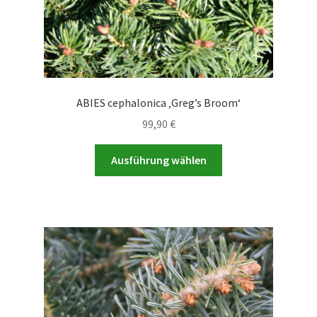
werden
ABIES cephalonica ‚Greg’s Broom‘
99,90
€
Dieses
Ausführung wählen
Produkt
weist
mehrere
Varianten
auf.
Die
Optionen
können
auf