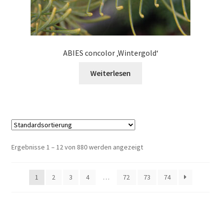
ABIES concolor ‚Wintergold‘
Weiterlesen
Ergebnisse 1 – 12 von 880 werden angezeigt
1
2
3
4
…
72
73
74