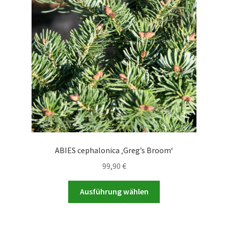
Optionen
können
auf
der
Produktseite
gewählt
werden
ABIES cephalonica ‚Greg’s Broom‘
99,90
€
Dieses
Ausführung wählen
Produkt
weist
mehrere