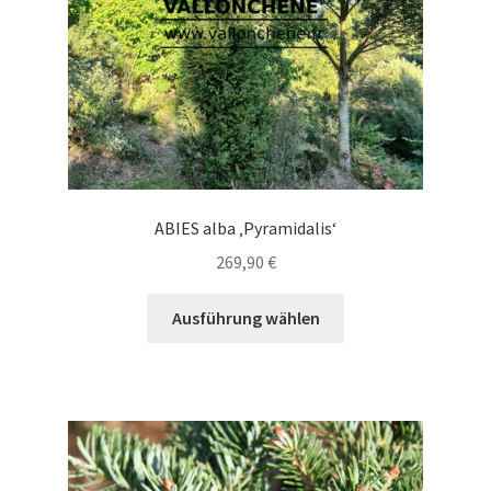
Produktseite
gewählt
werden
ABIES alba ‚Pyramidalis‘
269,90
€
Dieses
Ausführung wählen
Produkt
weist
mehrere
Varianten
auf.
Die