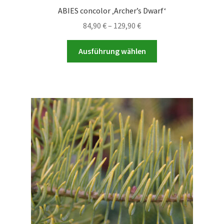
ABIES concolor ‚Archer’s Dwarf‘
Preisspanne:
84,90
€
–
129,90
€
84,90 €
Dieses
bis
Ausführung wählen
Produkt
129,90 €
weist
mehrere
Varianten
auf.
Die
Optionen
können
auf
der
Produktseite
gewählt
werden