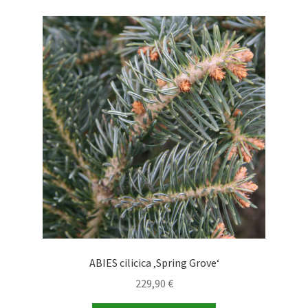
Varianten
auf.
Die
Optionen
können
auf
der
Produktseite
gewählt
werden
ABIES cilicica ‚Spring Grove‘
229,90
€