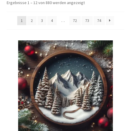
Ergebnisse 1 – 12 von 880 werden angezeigt
1
2
3
4
…
72
73
74