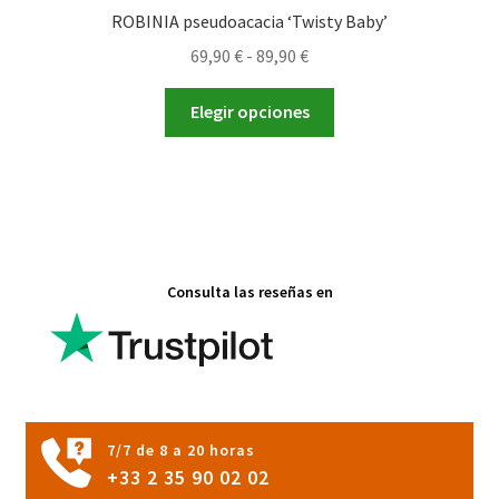
ROBINIA pseudoacacia ‘Twisty Baby’
Rango
69,90
€
-
89,90
€
de
Este
precios:
Elegir opciones
producto
desde
tiene
69,90 €
múltiples
hasta
variantes.
89,90 €
Las
opciones
Consulta las reseñas en
se
pueden
elegir
en
la
página
7/7 de 8 a 20 horas
de
+33 2 35 90 02 02
producto