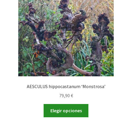
AESCULUS hippocastanum ‘Monstrosa’
79,90
€
Este
Elegir opciones
producto
tiene
múltiples