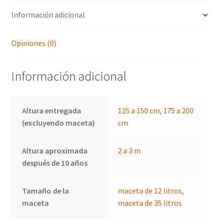
Chine
Información adicional
cantidad
Opiniones (0)
Información adicional
Altura entregada
125 a 150 cm
,
175 a 200
(excluyendo maceta)
cm
Altura aproximada
2 a 3 m
después de 10 años
Tamaño de la
maceta de 12 litros
,
maceta
maceta de 35 litros