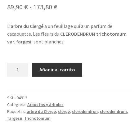
Rango
89,90
€
-
173,80
€
de
L’
arbre du Clergé
a un feuillage qui a un parfum de
precios:
cacaouette. Les fleurs du
CLERODENDRUM trichotomum
desde
var. fargesii
sont blanches.
89,90 €
hasta
CLERODENDRUM
Añadir al carrito
173,80 €
trichotomum
var.
fargesii
-
SKU:
94913
Categoría:
Arbustos y árboles
arbre
Etiquetas:
arbre du Clergé
,
clergé
,
clerodendron
,
clerodendrum
,
du
fargesii
,
trichotomum
Clergé,
clérodendron
de