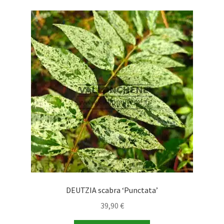
variantes.
Las
opciones
se
pueden
elegir
en
la
página
de
producto
DEUTZIA scabra ‘Punctata’
39,90
€