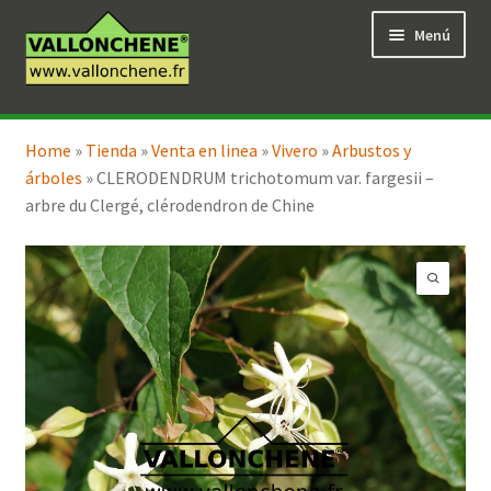
Ir
Ir
Menú
a
al
la
contenido
navegación
Expandi
Tienda en línea
el
Home
»
Tienda
»
Venta en linea
»
Vivero
»
Arbustos y
menú
árboles
»
CLERODENDRUM trichotomum var. fargesii –
hijo
arbre du Clergé, clérodendron de Chine