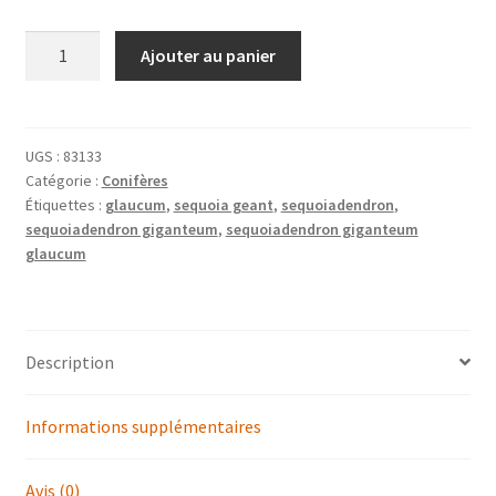
quantité
Ajouter au panier
de
SEQUOIADENDRON
giganteum
'Glaucum'
UGS :
83133
Catégorie :
Conifères
(séquoia
Étiquettes :
glaucum
,
sequoia geant
,
sequoiadendron
,
géant
sequoiadendron giganteum
,
sequoiadendron giganteum
bleu)
glaucum
Description
Informations supplémentaires
Avis (0)