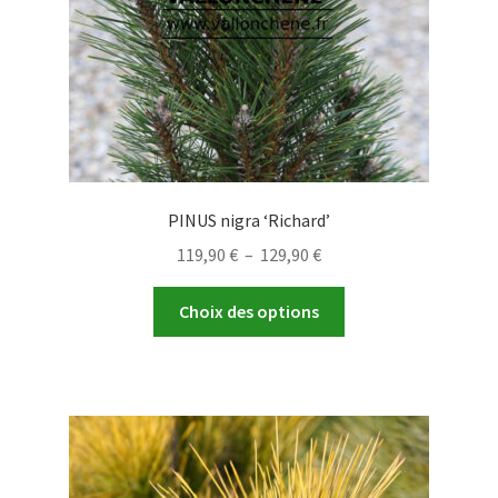
la
page
du
produit
PINUS nigra ‘Richard’
Plage
119,90
€
–
129,90
€
de
Ce
prix :
Choix des options
produit
119,90 €
a
à
plusieurs
129,90 €
variations.
Les
options
peuvent