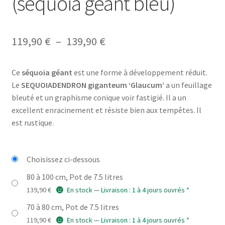
(séquoia géant bleu)
Plage
119,90
€
–
139,90
€
de
Ce
séquoia géant
est une forme à développement réduit.
prix :
Le
SEQUOIADENDRON giganteum ‘Glaucum’
a un feuillage
119,90 €
bleuté et un graphisme conique voir fastigié. Il a un
excellent enracinement et résiste bien aux tempêtes. Il
à
est rustique.
139,90 €
Choisissez ci-dessous
80 à 100 cm, Pot de 7.5 litres
139,90
€
En stock — Livraison : 1 à 4 jours ouvrés *
70 à 80 cm, Pot de 7.5 litres
119,90
€
En stock — Livraison : 1 à 4 jours ouvrés *