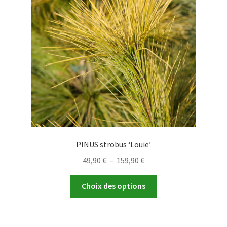
être
choisies
sur
la
page
du
produit
PINUS strobus ‘Louie’
Plage
49,90
€
–
159,90
€
de
Ce
prix :
Choix des options
produit
49,90 €
a
à
plusieurs
159,90 €