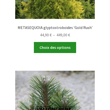
METASEQUOIA glyptostroboides ‘Gold Rush’
Plage
44,90
€
–
449,00
€
de
Ce
prix :
Choix des options
produit
44,90 €
a
à
plusieurs
449,00 €
variations.
Les
options
peuvent
être
choisies
sur