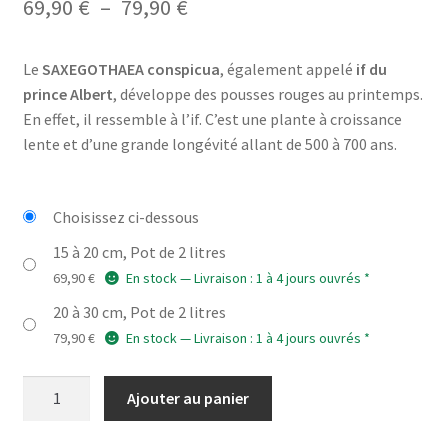
Plage
69,90
€
–
79,90
€
de
Le
SAXEGOTHAEA conspicua
, également appelé
if du
prix :
prince Albert
, développe des pousses rouges au printemps.
69,90 €
En effet, il ressemble à l’if. C’est une plante à croissance
lente et d’une grande longévité allant de 500 à 700 ans.
à
79,90 €
Choisissez ci-dessous
15 à 20 cm, Pot de 2 litres
69,90
€
En stock — Livraison : 1 à 4 jours ouvrés *
20 à 30 cm, Pot de 2 litres
79,90
€
En stock — Livraison : 1 à 4 jours ouvrés *
quantité
Ajouter au panier
de
SAXEGOTHAEA