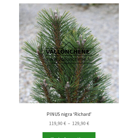
PINUS nigra ‘Richard’
Plage
119,90
€
–
129,90
€
de
Ce