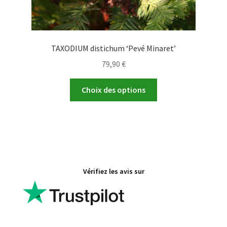
TAXODIUM distichum ‘Pevé Minaret’
79,90
€
Ce
Choix des options
produit
a
plusieurs
variations.
Les
options
Vérifiez les avis sur
peuvent
être
choisies
sur
la