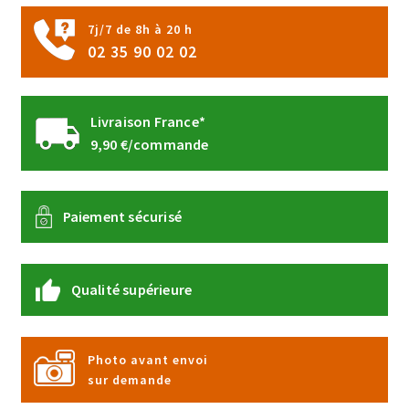
page
7j/7 de 8h à 20 h
du
02 35 90 02 02
produit
Livraison France*
9,90 €/commande
Paiement sécurisé
Qualité supérieure
Photo avant envoi
sur demande