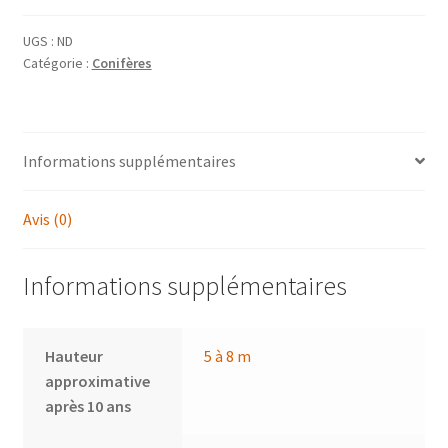
conspicua
UGS :
ND
Catégorie :
Conifères
Informations supplémentaires
Avis (0)
Informations supplémentaires
Hauteur
5 à 8 m
approximative
après 10 ans