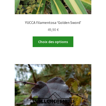
YUCCA filamentosa ‘Golden Sword’
49,90
€
Ce
Choix des options
produit
a
plusieurs
variations.
Les
options
peuvent
être
choisies
sur
la