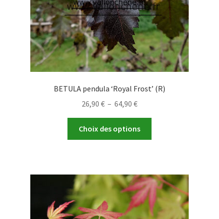
page
du
produit
BETULA pendula ‘Royal Frost’ (R)
Plage
26,90
€
–
64,90
€
de
Ce
prix :
Choix des options
produit
26,90 €
a
à
plusieurs
64,90 €
variations.
Les
options
peuvent