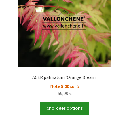
être
choisies
sur
la
page
du
produit
ACER palmatum ‘Orange Dream’
Note
5.00
sur 5
59,90
€
Ce
Choix des options
produit
a
plusieurs