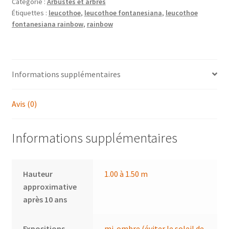
Catégorie :
Arbustes et arbres
Étiquettes :
leucothoe
,
leucothoe fontanesiana
,
leucothoe
fontanesiana rainbow
,
rainbow
Informations supplémentaires
Avis (0)
Informations supplémentaires
Hauteur
1.00 à 1.50 m
approximative
après 10 ans
Expositions
mi-ombre (éviter le soleil de