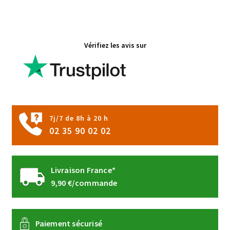
variations.
Les
options
Vérifiez les avis sur
peuvent
être
choisies
sur
la
page
7j/7 de 8h à 20 h
du
02 35 90 02 02
produit
Livraison France*
9,90 €/commande
Paiement sécurisé