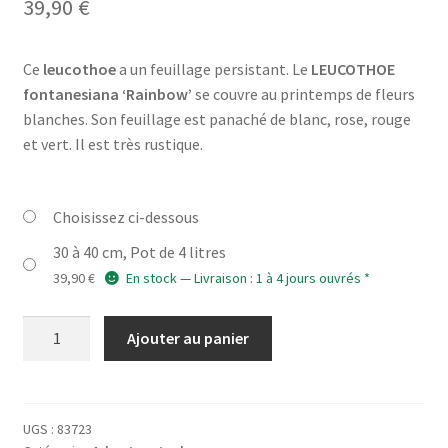
39,90
€
Ce
leucothoe
a un feuillage persistant. Le
LEUCOTHOE
fontanesiana ‘Rainbow’
se couvre au printemps de fleurs
blanches. Son feuillage est panaché de blanc, rose, rouge
et vert. Il est très rustique.
Choisissez ci-dessous
30 à 40 cm, Pot de 4 litres
39,90
€
En stock — Livraison : 1 à 4 jours ouvrés *
quantité
Ajouter au panier
de
LEUCOTHOE
fontanesiana
'Rainbow'
UGS :
83723