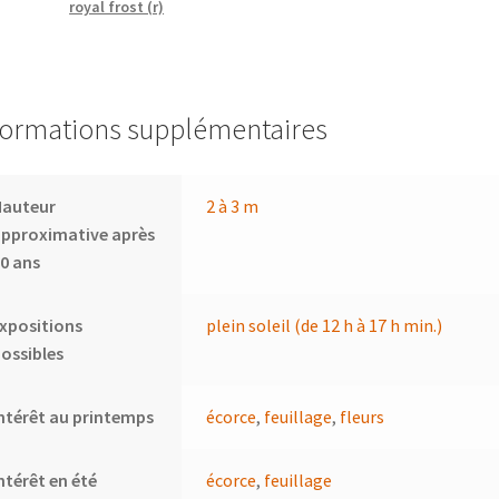
royal frost (r)
formations supplémentaires
Hauteur
2 à 3 m
pproximative après
0 ans
xpositions
plein soleil (de 12 h à 17 h min.)
ossibles
ntérêt au printemps
écorce
,
feuillage
,
fleurs
ntérêt en été
écorce
,
feuillage