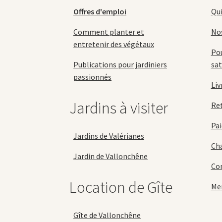
du
Offres d'emploi
Qu
produit
Comment planter et
No
entretenir des végétaux
Pou
Publications pour jardiniers
sat
passionnés
Liv
Jardins à visiter
Re
Pai
Jardins de Valérianes
Cha
Jardin de Vallonchêne
Con
Location de Gîte
Men
Gîte de Vallonchêne