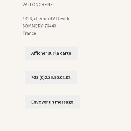
age
VALLONCHENE
u
roduit
1426, chemin d'Atteville
SOMMERY
,
76440
France
Afficher sur la carte
+33 (0)2.35.90.02.02
Envoyer un message