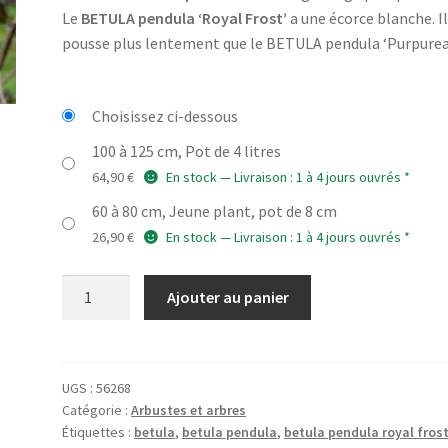
prix :
Le
BETULA pendula ‘Royal Frost’
a une écorce blanche. I
26,90 €
pousse plus lentement que le BETULA pendula ‘Purpurea’
à
64,90 €
Choisissez ci-dessous
100 à 125 cm, Pot de 4 litres
64,90
€
En stock — Livraison : 1 à 4 jours ouvrés *
60 à 80 cm, Jeune plant, pot de 8 cm
26,90
€
En stock — Livraison : 1 à 4 jours ouvrés *
quantité
Ajouter au panier
de
BETULA
pendula
'Royal
UGS :
56268
Catégorie :
Arbustes et arbres
Frost'
Étiquettes :
betula
,
betula pendula
,
betula pendula royal frost
(R)