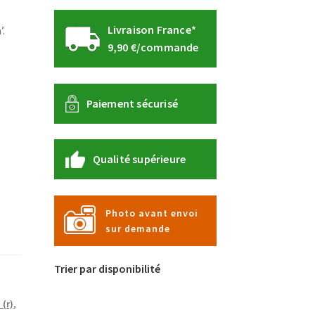
l
Livraison France*
.
9,90 €/commande
Paiement sécurisé
Qualité supérieure
Photo avant envoi
sur demande
Trier par disponibilité
 (r)
,