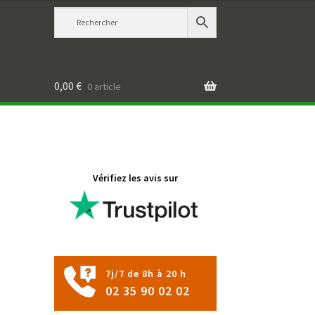
0,00
€
0 article
Vérifiez les avis sur
7j/7 de 8h à 20 h
02 35 90 02 02