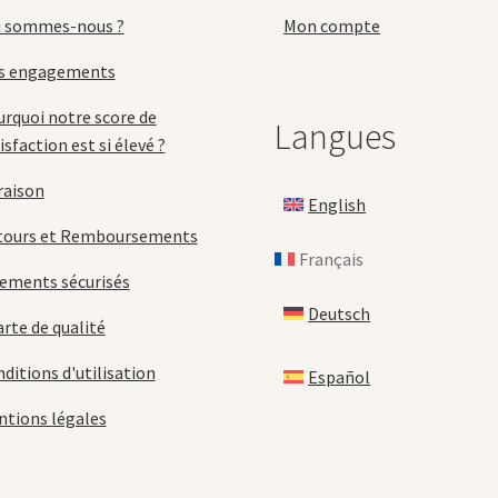
p
du
i sommes-nous ?
Mon compte
d
produit
p
s engagements
rquoi notre score de
Langues
isfaction est si élevé ?
raison
English
tours et Remboursements
Français
ements sécurisés
Deutsch
rte de qualité
ditions d'utilisation
Español
tions légales