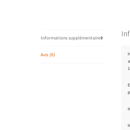
In
Informations supplémentaires
Avis (0)
a
1
E
p
I
I