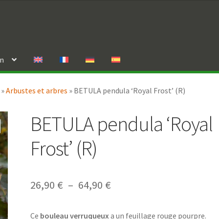
in
»
Arbustes et arbres
»
BETULA pendula ‘Royal Frost’ (R)
BETULA pendula ‘Royal
Frost’ (R)
Plage
26,90
€
–
64,90
€
de
Ce
bouleau verruqueux
a un feuillage rouge pourpre.