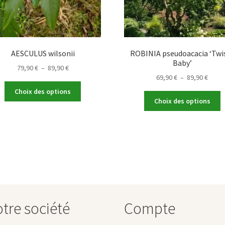
AESCULUS wilsonii
ROBINIA pseudoacacia ‘Twi
Baby’
Plage
79,90
€
–
89,90
€
Plage
69,90
€
–
89,90
€
de
Ce
de
prix :
Choix des options
C
produit
prix :
79,90 €
Choix des options
p
a
69,90
à
a
plusieurs
à
89,90 €
p
variations.
89,90
v
Les
L
options
o
peuvent
p
être
ê
choisies
c
sur
tre société
Compte
s
la
la
page