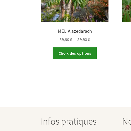
MELIA azedarach
Plage
39,90
€
–
59,90
€
de
Ce
prix :
Choix des options
produit
39,90 €
a
à
plusieurs
59,90 €
variations.
Les
options
peuvent
être
choisies
sur
Infos pratiques
No
la
page