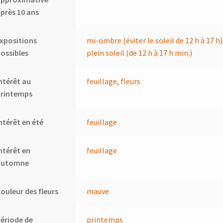
près 10 ans
xpositions
mi-ombre (éviter le soleil de 12 h à 17 h)
ossibles
plein soleil (de 12 h à 17 h min.)
ntérêt au
feuillage
,
fleurs
printemps
ntérêt en été
feuillage
ntérêt en
feuillage
automne
ouleur des fleurs
mauve
ériode de
printemps