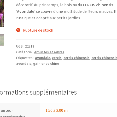
décoratif. Au printemps, le bois nu du
CERCIS chinensis
‘Avondale’
se couvre d’une multitude de fleurs mauves. Il
rustique et adapté aux petits jardins.
Rupture de stock
UGS :
22318
Catégorie :
Arbustes et arbres
Étiquettes :
avondale
,
cercis
,
cercis chinensis
,
cercis chinensi
avondale
,
gainier de chine
formations supplémentaires
Hauteur
1.50 à 2.00 m
approximative