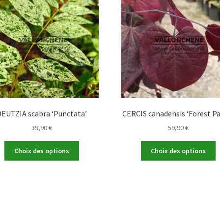
DEUTZIA scabra ‘Punctata’
CERCIS canadensis ‘Forest Pa
39,90
€
59,90
€
Ce
C
Choix des options
Choix des options
produit
p
a
a
plusieurs
p
variations.
v
Les
L
options
o