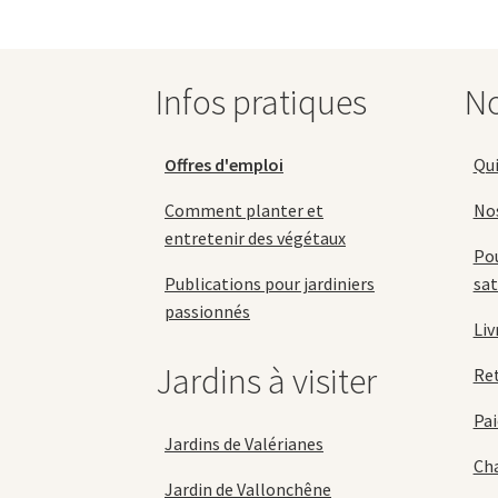
options
peuvent
être
choisies
Infos pratiques
No
sur
la
page
Offres d'emploi
Qu
du
produit
Comment planter et
No
entretenir des végétaux
Pou
Publications pour jardiniers
sat
passionnés
Liv
Jardins à visiter
Re
Pai
Jardins de Valérianes
Cha
Jardin de Vallonchêne