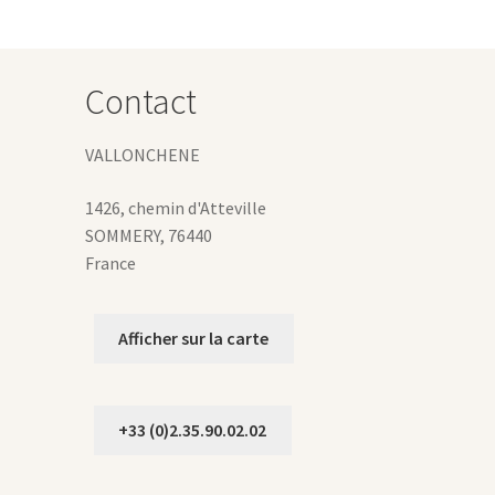
euvent
tre
hoisies
ur
Contact
age
u
VALLONCHENE
roduit
1426, chemin d'Atteville
SOMMERY
,
76440
France
Afficher sur la carte
+33 (0)2.35.90.02.02