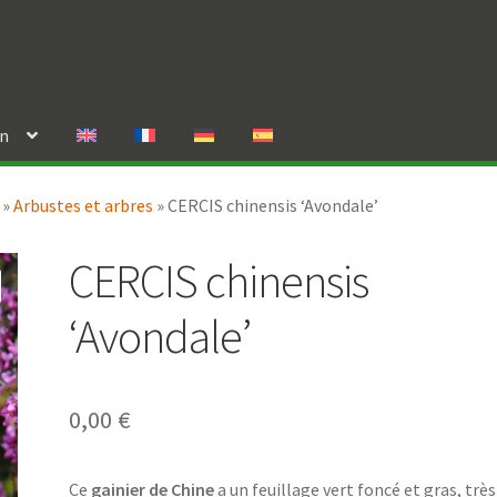
in
»
Arbustes et arbres
»
CERCIS chinensis ‘Avondale’
CERCIS chinensis
‘Avondale’
0,00
€
Ce
gainier de Chine
a un feuillage vert foncé et gras, très