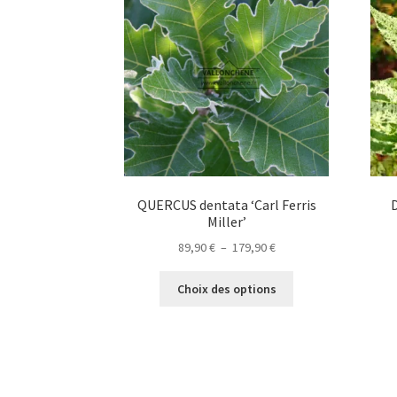
QUERCUS dentata ‘Carl Ferris
Miller’
Plage
89,90
€
–
179,90
€
de
Ce
prix :
Choix des options
produit
89,90 €
a
à
plusieurs
179,90 €
variations.
Les