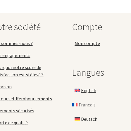
peuvent
p
être
ê
choisies
c
sur
s
tre société
Compte
la
la
page
p
du
d
i sommes-nous ?
Mon compte
produit
p
s engagements
rquoi notre score de
Langues
isfaction est si élevé ?
raison
English
tours et Remboursements
Français
ements sécurisés
Deutsch
rte de qualité