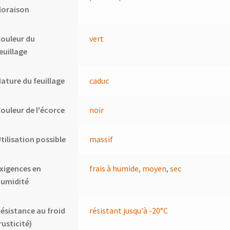
loraison
ouleur du
vert
euillage
ature du feuillage
caduc
ouleur de l'écorce
noir
tilisation possible
massif
xigences en
frais à humide
,
moyen
,
sec
humidité
ésistance au froid
résistant jusqu'à -20°C
rusticité)