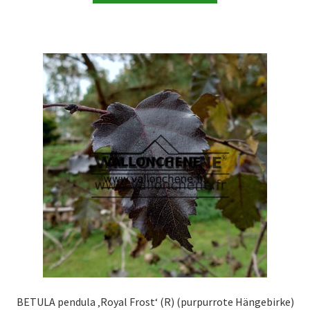
129,90 €
weist
mehrere
Varianten
auf.
Die
Optionen
können
auf
der
Produktseite
gewählt
werden
BETULA pendula ‚Royal Frost‘ (R) (purpurrote Hängebirke)