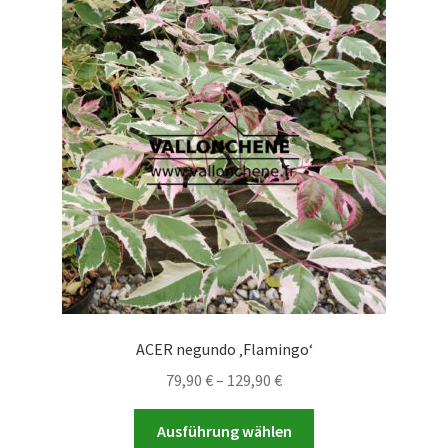
ACER negundo ‚Flamingo‘
Preisspanne:
79,90
€
–
129,90
€
79,90 €
Dieses
bis
Ausführung wählen
Produkt