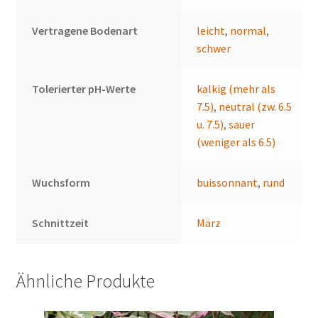
Vertragene Bodenart
leicht
,
normal
,
schwer
Tolerierter pH-Werte
kalkig (mehr als
7.5)
,
neutral (zw. 6.5
u. 7.5)
,
sauer
(weniger als 6.5)
Wuchsform
buissonnant
,
rund
Schnittzeit
März
Ähnliche Produkte