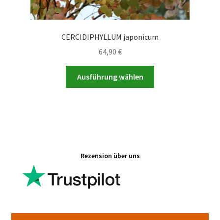
CERCIDIPHYLLUM japonicum
64,90
€
Dieses
Ausführung wählen
Produkt
weist
mehrere
Varianten
auf.
Die
Rezension über uns
Optionen
können
auf
der
Produktseite
gewählt