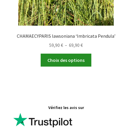
produit
CHAMAECYPARIS lawsoniana ‘Imbricata Pendula’
Plage
59,90
€
–
69,90
€
de
Ce
prix :
Choix des options
produit
59,90 €
a
à
plusieurs
69,90 €
variations.
Les
options
Vérifiez les avis sur
peuvent
être
choisies
sur