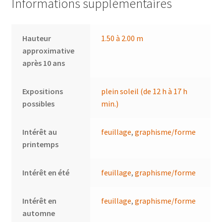
Informations supplémentaires
Hauteur
1.50 à 2.00 m
approximative
après 10 ans
Expositions
plein soleil (de 12 h à 17 h
possibles
min.)
Intérêt au
feuillage
,
graphisme/forme
printemps
Intérêt en été
feuillage
,
graphisme/forme
Intérêt en
feuillage
,
graphisme/forme
automne