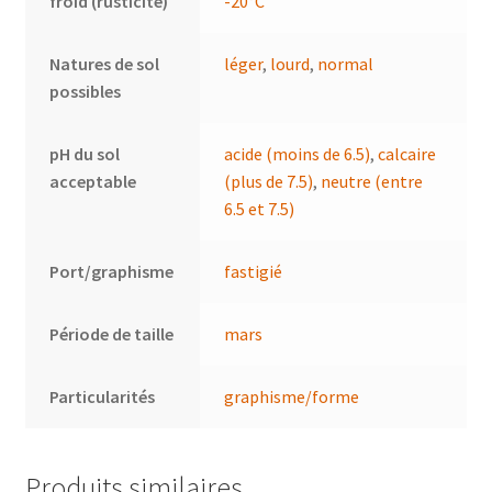
froid (rusticité)
-20°C
Natures de sol
léger
,
lourd
,
normal
possibles
pH du sol
acide (moins de 6.5)
,
calcaire
acceptable
(plus de 7.5)
,
neutre (entre
6.5 et 7.5)
Port/graphisme
fastigié
Période de taille
mars
Particularités
graphisme/forme
Produits similaires