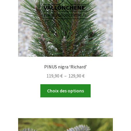
PINUS nigra ‘Richard’
Plage
119,90
€
–
129,90
€
de
Ce
prix :
Choix des options
produit
119,90 €
a
à
plusieurs
129,90 €
variations.
Les