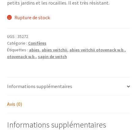
petits jardins et les rocailles. Il est très résistant.
Rupture de stock
UGS :
35272
Catégorie :
Conifères
Étiquettes :
abies
,
abies veitchii
,
abies veitchii otovenack w.b.
,
otovenack w.b.
,
sapin de veitch
Informations supplémentaires
Avis (0)
Informations supplémentaires