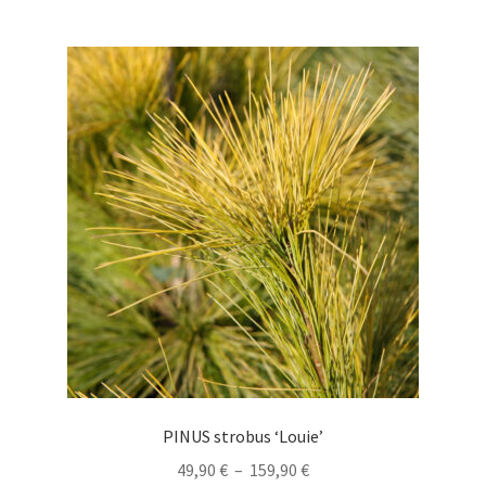
plusieurs
94,90 €
variations.
Les
options
peuvent
être
choisies
sur
la
page
du
produit
PINUS strobus ‘Louie’
Plage
49,90
€
–
159,90
€