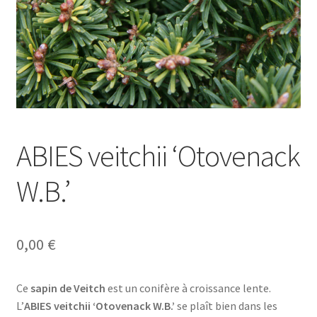
ABIES veitchii ‘Otovenack
W.B.’
0,00
€
Ce
sapin de Veitch
est un conifère à croissance lente.
L’
ABIES veitchii ‘Otovenack W.B.’
se plaît bien dans les