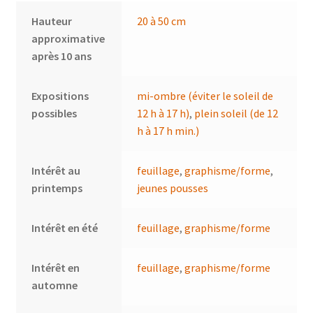
Hauteur
20 à 50 cm
approximative
après 10 ans
Expositions
mi-ombre (éviter le soleil de
possibles
12 h à 17 h)
,
plein soleil (de 12
h à 17 h min.)
Intérêt au
feuillage
,
graphisme/forme
,
printemps
jeunes pousses
Intérêt en été
feuillage
,
graphisme/forme
Intérêt en
feuillage
,
graphisme/forme
automne