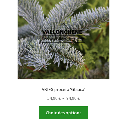
options
peuvent
être
choisies
sur
la
page
du
produit
ABIES procera ‘Glauca’
Plage
54,90
€
–
94,90
€
de
Ce
prix :
Choix des options
produit
54,90 €
a
à