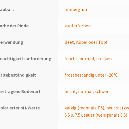
Laubart
immergrün
arbe der Rinde
kupferfarben
Verwendung
Beet
,
Kübel oder Topf
euchtigkeitsanforderung
feucht
,
normal
,
trocken
ältebeständigkeit
frostbeständig unter -20°C
Vertragene Bodenart
leicht
,
normal
,
schwer
olerierter pH-Werte
kalkig (mehr als 7.5)
,
neutral (zw
6.5 u. 7.5)
,
sauer (weniger als 6.5)