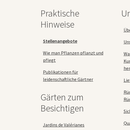
auf
Praktische
Un
der
Produktseite
Hinweise
gewählt
Üb
werden
Stellenangebote
Un
Wie man Pflanzen pflanzt und
Wa
pflegt
Ku
her
Publikationen für
leidenschaftliche Gärtner
Lie
Rü
Gärten zum
Rü
Besichtigen
Sic
Qua
Jardins de Valérianes