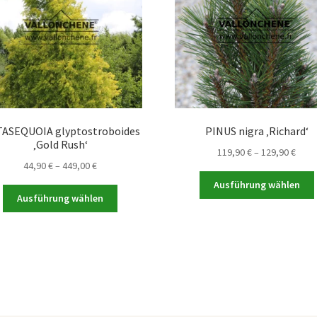
ASEQUOIA glyptostroboides
PINUS nigra ‚Richard‘
‚Gold Rush‘
Prei
119,90
€
–
129,90
€
Preisspanne:
44,90
€
–
449,00
€
119,9
44,90 €
bis
Ausführung wählen
Dieses
bis
129,9
Ausführung wählen
Produkt
449,00 €
weist
mehrere
Varianten
a
auf.
Die
Optionen
können