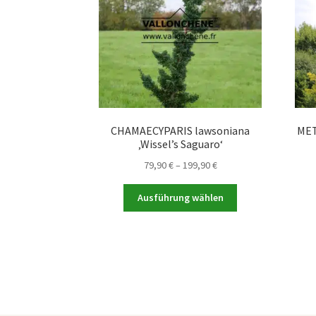
CHAMAECYPARIS lawsoniana
MET
‚Wissel’s Saguaro‘
Preisspanne:
79,90
€
–
199,90
€
79,90 €
Dieses
bis
Ausführung wählen
Produkt
199,90 €
weist
mehrere
Varianten
auf.
Die
Optionen
können