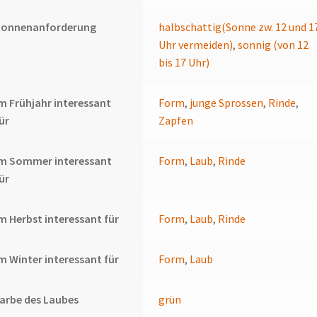
Sonnenanforderung
halbschattig(Sonne zw. 12 und 1
Uhr vermeiden)
,
sonnig (von 12
bis 17 Uhr)
m Frühjahr interessant
Form
,
junge Sprossen
,
Rinde
,
ür
Zapfen
Im Sommer interessant
Form
,
Laub
,
Rinde
ür
m Herbst interessant für
Form
,
Laub
,
Rinde
m Winter interessant für
Form
,
Laub
arbe des Laubes
grün