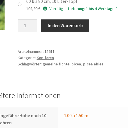
60 bis 80 cm, 10 Liter-Topf
109,90
€
Vorrätig — Lieferung: 1 bis 4 Werktage *
PICEA
In den Warenkorb
abies
'Lucky
Strike'
Menge
Artikelnummer:
15611
Kategorie:
Koniferen
Schlagwörter:
gemeine fichte
,
picea
,
picea abies
itere Informationen
ngefähre Höhe nach 10
1.00 à 1.50 m
Jahren