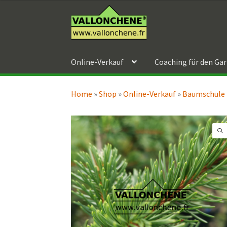
bis
Zur
Zum
109,90 €
Navigation
Inhalt
springen
springen
Online-Verkauf
Coaching für den Ga
Home
»
Shop
»
Online-Verkauf
»
Baumschule