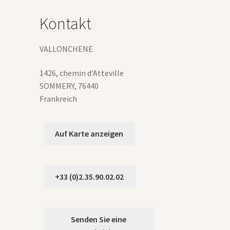
auf
der
Kontakt
Produktseite
gewählt
werden
VALLONCHENE
1426, chemin d'Atteville
SOMMERY
,
76440
Frankreich
Auf Karte anzeigen
+33 (0)2.35.90.02.02
Senden Sie eine