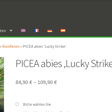
rten
»
Koniferen
»
PICEA abies ‘Lucky Strike’
PICEA abies ‚Lucky Strike
Preisspanne:
84,90
€
–
109,90
€
84,90 €
bis
Bitte wählen Sie
109,90 €