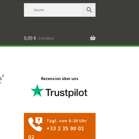
0,00
€
0 Artikel
‘
Rezension über uns
Tägl. von 8-20 Uhr
+33 2 35 90 02
02