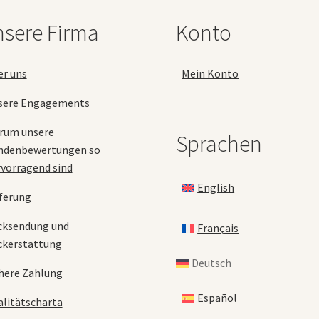
auf
sere Firma
Konto
der
Produktseite
gewählt
er uns
Mein Konto
werden
sere Engagements
rum unsere
Sprachen
ndenbewertungen so
vorragend sind
English
ferung
cksendung und
Français
ckerstattung
Deutsch
here Zahlung
Español
litätscharta