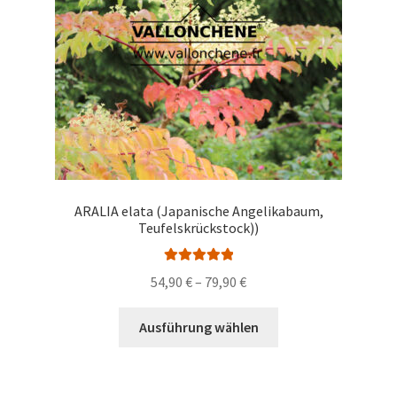
der
Produktseite
gewählt
werden
ARALIA elata (Japanische Angelikabaum,
Teufelskrückstock))
Bewertet mit
Preisspanne:
54,90
€
–
79,90
€
5.00
von 5
54,90 €
Dieses
bis
Ausführung wählen
Produkt
79,90 €
weist
mehrere