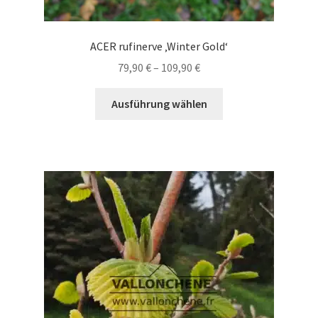
ACER rufinerve ‚Winter Gold‘
Preisspanne:
79,90
€
–
109,90
€
79,90 €
Dieses
bis
Ausführung wählen
Produkt
109,90 €
weist
mehrere
Varianten
auf.
Die
Optionen
können
auf
der
Produktseite
gewählt