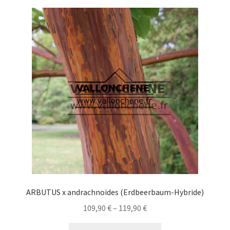
Varianten
auf.
Die
Optionen
können
auf
der
Produktseite
gewählt
werden
ARBUTUS x andrachnoides (Erdbeerbaum-Hybride)
Preisspanne:
109,90
€
–
119,90
€
109,90 €
Dieses