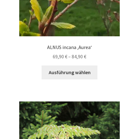
werden
ALNUS incana ‚Aurea‘
Preisspanne:
69,90
€
–
84,90
€
69,90 €
Dieses
bis
Ausführung wählen
Produkt
84,90 €
weist
mehrere
Varianten
auf.
Die
Optionen
können
auf