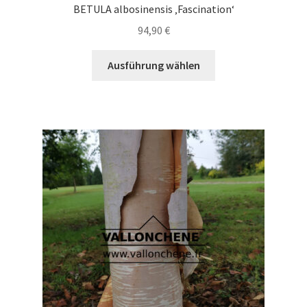
BETULA albosinensis ‚Fascination‘
94,90
€
Dieses
Ausführung wählen
Produkt
weist
mehrere
Varianten
auf.
Die
Optionen
können
auf
der
Produktseite
gewählt
werden