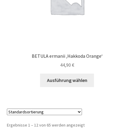
gewählt
werden
BETULA ermanii ‚Hakkoda Orange‘
44,90
€
Dieses
Ausführung wählen
Produkt
weist
mehrere
Varianten
auf.
Die
Ergebnisse 1 – 12 von 65 werden angezeigt
Optionen