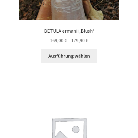
BETULA ermanii ‚Blush‘
Preisspanne:
169,00
€
–
179,90
€
169,00 €
Dieses
bis
Ausführung wählen
Produkt
179,90 €
weist
mehrere
Varianten
auf.
Die
Optionen
können
auf
der
Produktseite