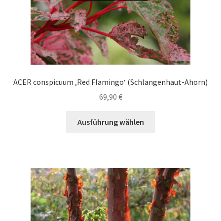
gewählt
werden
ACER conspicuum ‚Red Flamingo‘ (Schlangenhaut-Ahorn)
69,90
€
Dieses
Ausführung wählen
Produkt
weist
mehrere
Varianten
auf.
Die
Optionen
können