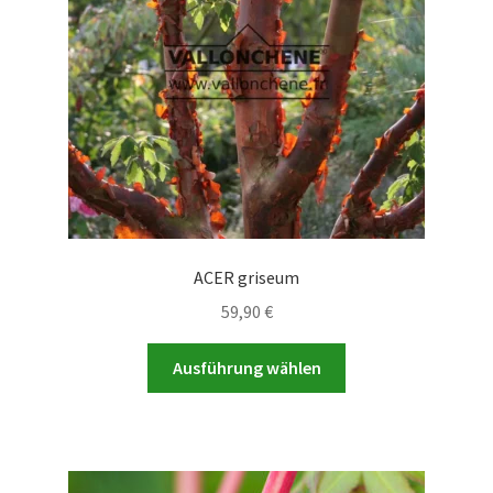
auf
der
Produktseite
gewählt
werden
ACER griseum
59,90
€
Dieses
Ausführung wählen
Produkt
weist
mehrere
Varianten