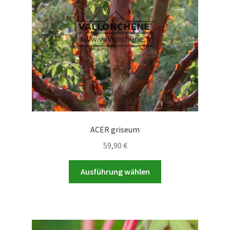
auf
der
Produktseite
gewählt
werden
ACER griseum
59,90
€
Dieses
Ausführung wählen
Produkt
weist
mehrere
Varianten