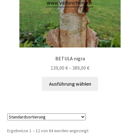
gewählt
werden
BETULA nigra
Preisspanne:
139,00
€
–
389,00
€
139,00 €
Dieses
bis
Ausführung wählen
Produkt
389,00 €
weist
mehrere
Varianten
auf.
Die
Ergebnisse 1 – 12 von 64 werden angezeigt
Optionen