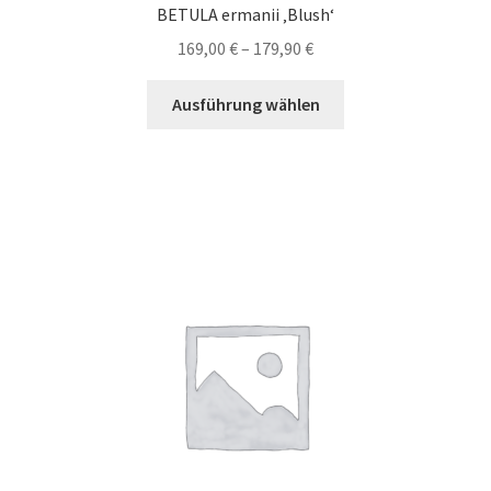
BETULA ermanii ‚Blush‘
Preisspanne:
169,00
€
–
179,90
€
169,00 €
Dieses
bis
Ausführung wählen
Produkt
179,90 €
weist
mehrere
Varianten
auf.
Die
Optionen
können
auf
der
Produktseite
gewählt
werden