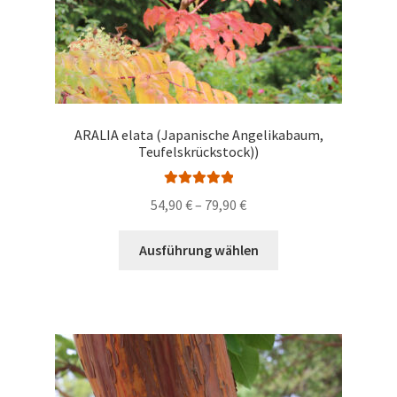
werden
ARALIA elata (Japanische Angelikabaum,
Teufelskrückstock))
Bewertet mit
Preisspanne:
54,90
€
–
79,90
€
5.00
von 5
54,90 €
Dieses
bis
Ausführung wählen
Produkt
79,90 €
weist
mehrere
Varianten
auf.
Die
Optionen