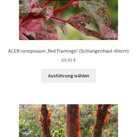
gewählt
werden
ACER conspicuum ‚Red Flamingo‘ (Schlangenhaut-Ahorn)
69,90
€
Dieses
Ausführung wählen
Produkt
weist
mehrere
Varianten
auf.
Die
Optionen
können