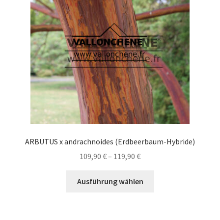
können
auf
der
Produktseite
gewählt
werden
ARBUTUS x andrachnoides (Erdbeerbaum-Hybride)
Preisspanne:
109,90
€
–
119,90
€
109,90 €
Dieses
bis
Ausführung wählen
Produkt
119,90 €
weist
mehrere