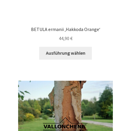
BETULA ermanii ‚Hakkoda Orange‘
44,90
€
Dieses
Ausführung wählen
Produkt
weist
mehrere
Varianten
auf.
Die
Optionen
können
auf
der
Produktseite