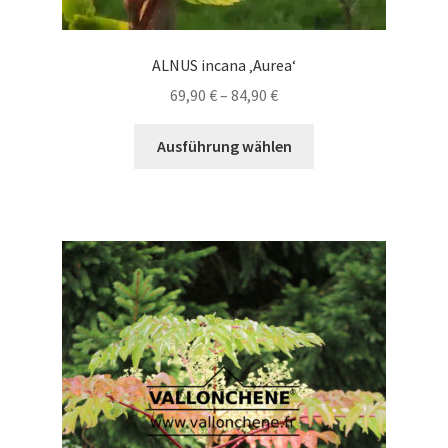
ALNUS incana ‚Aurea‘
Preisspanne:
69,90
€
–
84,90
€
69,90 €
Dieses
bis
Ausführung wählen
Produkt
84,90 €
weist
mehrere
Varianten
auf.
Die
Optionen
können
auf
der
Produktseite
gewählt