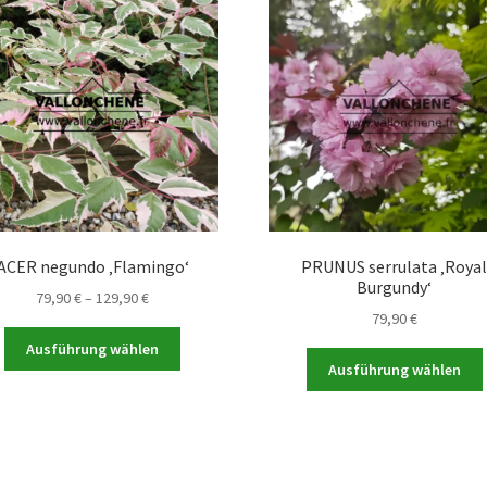
ACER negundo ‚Flamingo‘
PRUNUS serrulata ‚Roya
Burgundy‘
Preisspanne:
79,90
€
–
129,90
€
79,90
€
79,90 €
Dieses
bis
Ausführung wählen
Produkt
129,90 €
Ausführung wählen
weist
mehrere
Varianten
auf.
a
Die