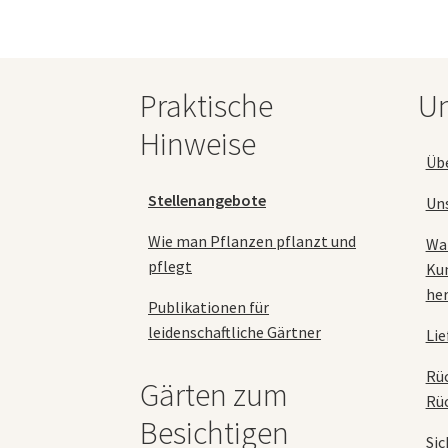
Optionen
können
auf
der
Praktische
Un
Produktseite
gewählt
Hinweise
werden
Üb
Stellenangebote
Un
Wie man Pflanzen pflanzt und
Wa
pflegt
Ku
her
Publikationen für
leidenschaftliche Gärtner
Lie
Rü
Gärten zum
Rü
Besichtigen
Sic