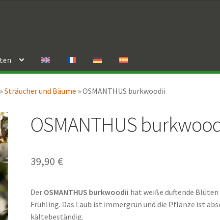
rten
»
Sträucher und Bäume
»
OSMANTHUS burkwoodii
OSMANTHUS burkwood
39,90
€
Der
OSMANTHUS burkwoodii
hat weiße duftende Blüten
Frühling. Das Laub ist immergrün und die Pflanze ist abs
kältebeständig.