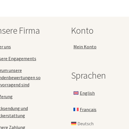
Optionen
können
auf
der
sere Firma
Konto
Produktseite
gewählt
werden
er uns
Mein Konto
sere Engagements
rum unsere
Sprachen
ndenbewertungen so
vorragend sind
English
ferung
cksendung und
Français
ckerstattung
Deutsch
here Zahlung