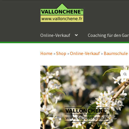
Zur
Zum
Navigation
Inhalt
springen
springen
Online-Verkauf
Coaching für den Ga
Home
»
Shop
»
Online-Verkauf
»
Baumschule