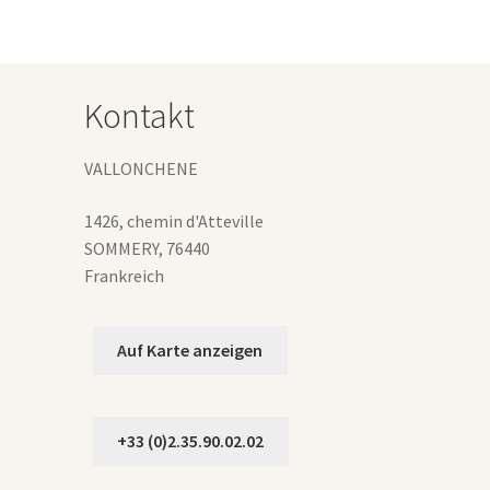
Die
Optionen
können
auf
Kontakt
der
Produktseite
gewählt
VALLONCHENE
werden
1426, chemin d'Atteville
SOMMERY
,
76440
Frankreich
Auf Karte anzeigen
+33 (0)2.35.90.02.02