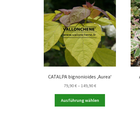
CATALPA bignonioides ‚Aurea‘
Preisspanne:
79,90
€
–
149,90
€
79,90 €
Dieses
bis
Ausführung wählen
Produkt
149,90 €
weist
mehrere
Varianten
auf.
Die