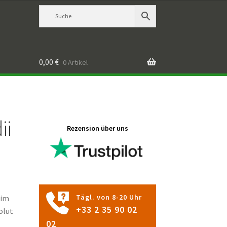
0,00
€
0 Artikel
ii
Rezension über uns
Tägl. von 8-20 Uhr
 im
+33 2 35 90 02
olut
02