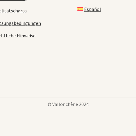
Español
litätscharta
tzungsbedingungen
htliche Hinweise
© Vallonchêne 2024