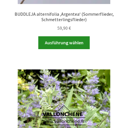
BUDDLEJA alternifolia ‚Argentea‘ (Sommerflieder,
Schmetterlingsflieder)
59,90
€
Dieses
Ausführung wählen
Produkt
weist
mehrere
Varianten
auf.
Die
Optionen
können
auf
der
Produktseite
gewählt