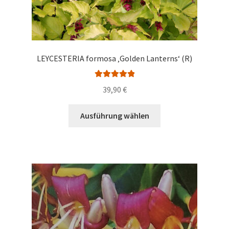
LEYCESTERIA formosa ‚Golden Lanterns‘ (R)
Bewertet mit
39,90
€
5.00
von 5
Dieses
Ausführung wählen
Produkt
weist
mehrere
Varianten
auf.
Die
Optionen
können
auf