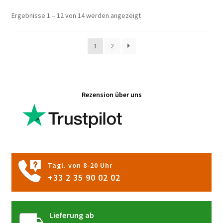
Die
Ergebnisse 1 – 12 von 14 werden angezeigt
Optionen
können
1
2
auf
der
Produktseite
gewählt
Rezension über uns
werden
Tägl. von 8-20 Uhr
+33 2 35 90 02 02
Lieferung ab