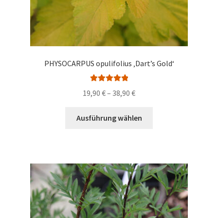
PHYSOCARPUS opulifolius ‚Dart’s Gold‘
Bewertet mit
Preisspanne:
19,90
€
–
38,90
€
5.00
von 5
19,90 €
Dieses
bis
Ausführung wählen
Produkt
38,90 €
weist
mehrere
Varianten
auf.
Die
Optionen
können