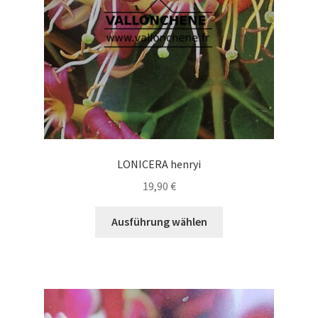
der
Produktseite
gewählt
werden
LONICERA henryi
19,90
€
Dieses
Ausführung wählen
Produkt
weist
mehrere
Varianten
auf.