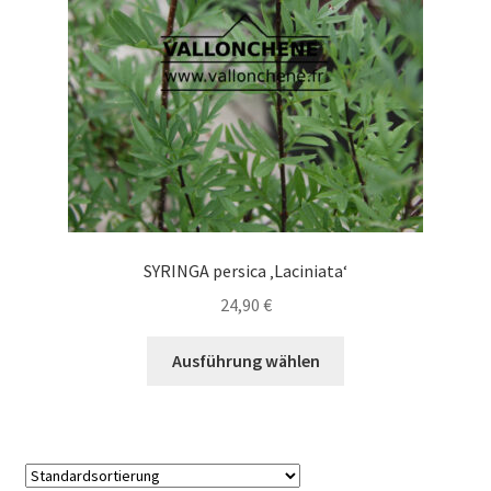
auf
der
Produktseite
gewählt
werden
SYRINGA persica ‚Laciniata‘
24,90
€
Dieses
Ausführung wählen
Produkt
weist
mehrere
Varianten
auf.