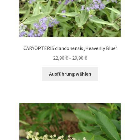
werden
CARYOPTERIS clandonensis ‚Heavenly Blue‘
Preisspanne:
22,90
€
–
29,90
€
22,90 €
Dieses
bis
Ausführung wählen
Produkt
29,90 €
weist
mehrere
Varianten
auf.
Die
Optionen
können