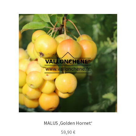
mehrere
Varianten
auf.
Die
Optionen
können
auf
der
Produktseite
gewählt
werden
MALUS ‚Golden Hornet‘
59,90
€