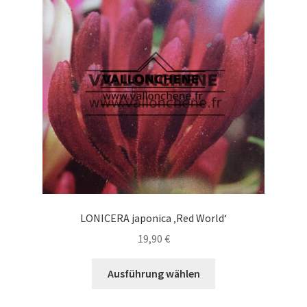
Die
Optionen
können
auf
der
Produktseite
gewählt
werden
LONICERA japonica ‚Red World‘
19,90
€
Dieses
Ausführung wählen
Produkt
weist