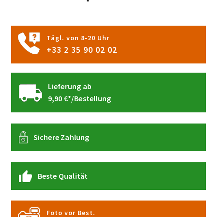
der
Produktseite
gewählt
Tägl. von 8-20 Uhr
werden
+33 2 35 90 02 02
Lieferung ab
9,90 €*/Bestellung
Sichere Zahlung
Beste Qualität
Foto vor Best.