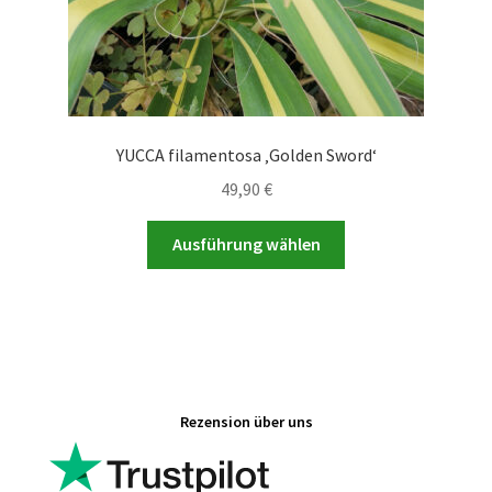
werden
YUCCA filamentosa ‚Golden Sword‘
49,90
€
Dieses
Ausführung wählen
Produkt
weist
mehrere
Varianten
auf.
Die
Rezension über uns
Optionen
können
auf