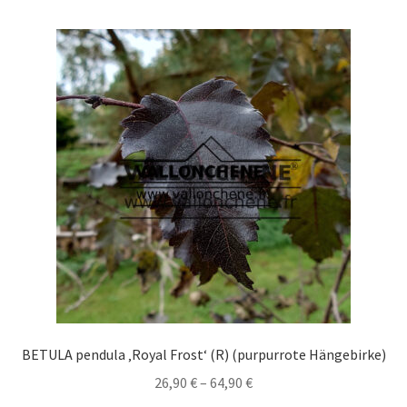
BETULA pendula ‚Royal Frost‘ (R) (purpurrote Hängebirke)
Preisspanne:
26,90
€
–
64,90
€
26,90 €