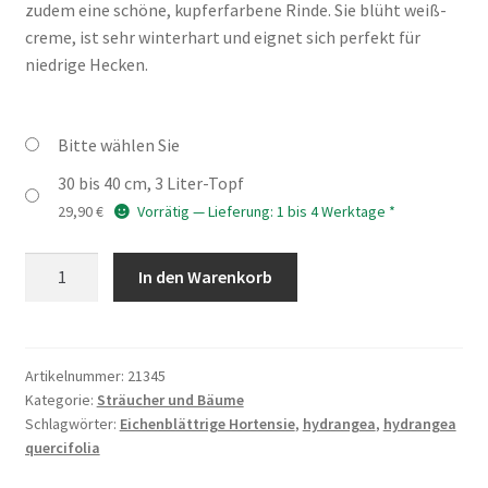
zudem eine schöne, kupferfarbene Rinde. Sie blüht weiß-
creme, ist sehr winterhart und eignet sich perfekt für
niedrige Hecken.
Bitte wählen Sie
30 bis 40 cm, 3 Liter-Topf
29,90
€
Vorrätig — Lieferung: 1 bis 4 Werktage *
HYDRANGEA
In den Warenkorb
quercifolia
'Sikes
Dwarf'
Menge
Artikelnummer:
21345
Kategorie:
Sträucher und Bäume
Schlagwörter:
Eichenblättrige Hortensie
,
hydrangea
,
hydrangea
quercifolia