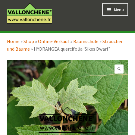
Zur
Zum
Menü
Navigation
Inhalt
springen
springen
Unterm
Online-Verkauf
öffnen
Home
»
Shop
»
Online-Verkauf
»
Baumschule
»
Sträucher
Unterm
Coaching für den Garten
und Bäume
»
HYDRANGEA quercifolia ‘Sikes Dwarf’
öffnen