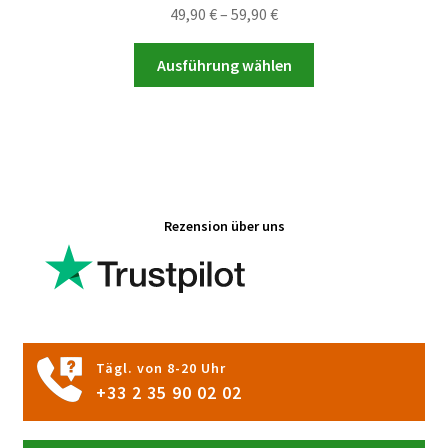
Preisspanne:
49,90
€
–
59,90
€
49,90 €
Dieses
bis
Ausführung wählen
Produkt
59,90 €
weist
mehrere
Varianten
auf.
Die
Rezension über uns
Optionen
können
auf
der
Produktseite
gewählt
Tägl. von 8-20 Uhr
werden
+33 2 35 90 02 02