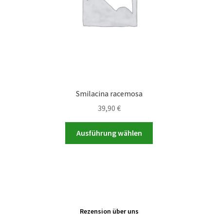
Smilacina racemosa
39,90
€
Dieses
Ausführung wählen
Produkt
weist
mehrere
Varianten
auf.
Die
Rezension über uns
Optionen