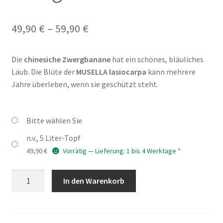
Preisspanne:
49,90
€
–
59,90
€
49,90 €
Die
chinesiche Zwergbanane
hat ein schönes, bläuliches
bis
Laub. Die Blüte der
MUSELLA lasiocarpa
kann mehrere
59,90 €
Jahre überleben, wenn sie geschützt steht.
Bitte wählen Sie
n.v., 5 Liter-Topf
49,90
€
Vorrätig — Lieferung: 1 bis 4 Werktage *
MUSELLA
In den Warenkorb
lasiocarpa
-
chinesische