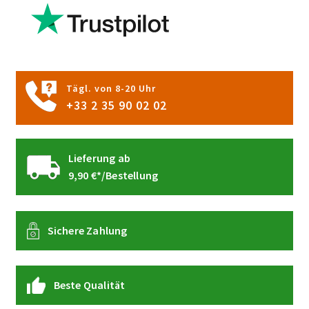
können
auf
der
Produktseite
gewählt
Tägl. von 8-20 Uhr
werden
+33 2 35 90 02 02
Lieferung ab
9,90 €*/Bestellung
Sichere Zahlung
Beste Qualität