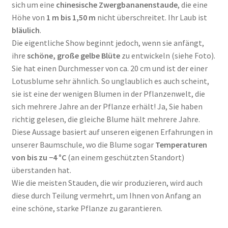
sich um eine
chinesische Zwergbananenstaude
, die eine
Höhe von
1 m bis 1,50 m
nicht überschreitet. Ihr Laub ist
bläulich
.
Die eigentliche Show beginnt jedoch, wenn sie anfängt,
ihre
schöne, große gelbe Blüte
zu entwickeln (siehe Foto).
Sie hat einen Durchmesser von ca. 20 cm und ist der einer
Lotusblume sehr ähnlich. So unglaublich es auch scheint,
sie ist eine der wenigen Blumen in der Pflanzenwelt, die
sich mehrere Jahre an der Pflanze erhält! Ja, Sie haben
richtig gelesen, die gleiche Blume hält mehrere Jahre.
Diese Aussage basiert auf unseren eigenen Erfahrungen in
unserer Baumschule, wo die Blume sogar
Temperaturen
von bis zu −4 °C
(an einem geschützten Standort)
überstanden hat.
Wie die meisten Stauden, die wir produzieren, wird auch
diese durch Teilung vermehrt, um Ihnen von Anfang an
eine schöne, starke Pflanze zu garantieren.