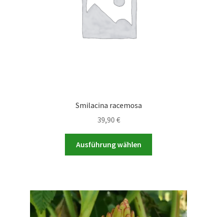
Smilacina racemosa
39,90
€
Dieses
Ausführung wählen
Produkt
weist
mehrere
Varianten
auf.
Die