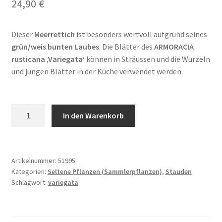
24,90
€
Dieser
Meerrettich
ist besonders wertvoll aufgrund seines
grün/weis bunten Laubes
. Die Blätter des
ARMORACIA
rusticana ‚Variegata‘
können in Sträussen und die Wurzeln
und jungen Blätter in der Küche verwendet werden.
ARMORACIA
In den Warenkorb
rusticana
'Variegata'
Menge
Artikelnummer:
51995
Kategorien:
Seltene Pflanzen (Sammlerpflanzen)
,
Stauden
Schlagwort:
variegata