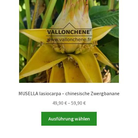
Optionen
können
auf
der
Produktseite
gewählt
werden
MUSELLA lasiocarpa – chinesische Zwergbanane
Preisspanne:
49,90
€
–
59,90
€
49,90 €
Dieses
bis
Ausführung wählen
Produkt
59,90 €
weist