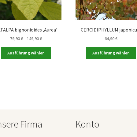
TALPA bignonioides ‚Aurea‘
CERCIDIPHYLLUM japonic
Preisspanne:
79,90
€
–
149,90
€
64,90
€
79,90 €
Dieses
bis
Ausführung wählen
Ausführung wählen
Produkt
149,90 €
weist
mehrere
Varianten
auf.
a
Die
Optionen
können
auf
der
sere Firma
Konto
Produktseite
gewählt