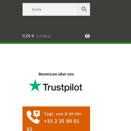
0,00
€
0 Artikel
Rezension über uns
Tägl. von 8-20 Uhr
+33 2 35 90 02
02