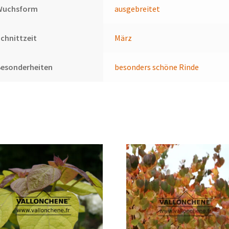
Wuchsform
ausgebreitet
chnittzeit
März
Besonderheiten
besonders schöne Rinde