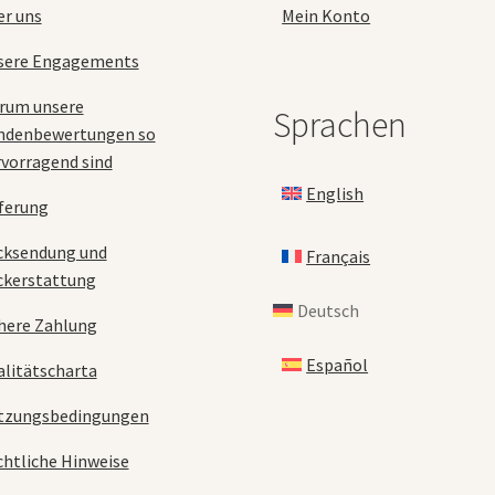
werden
er uns
Mein Konto
sere Engagements
rum unsere
Sprachen
ndenbewertungen so
vorragend sind
English
ferung
cksendung und
Français
ckerstattung
Deutsch
here Zahlung
Español
litätscharta
tzungsbedingungen
htliche Hinweise