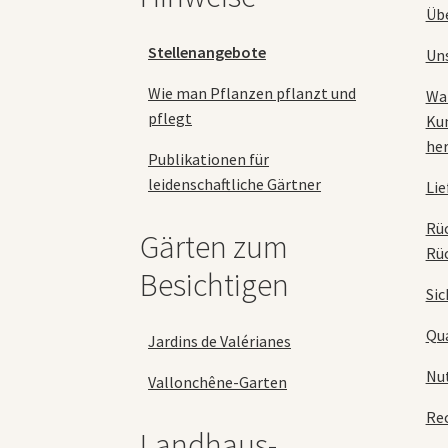
Üb
werden
Stellenangebote
Un
Wie man Pflanzen pflanzt und
Wa
pflegt
Ku
her
Publikationen für
leidenschaftliche Gärtner
Lie
Rü
Gärten zum
Rü
Besichtigen
Sic
Qua
Jardins de Valérianes
Nu
Vallonchêne-Garten
Rec
Landhaus-