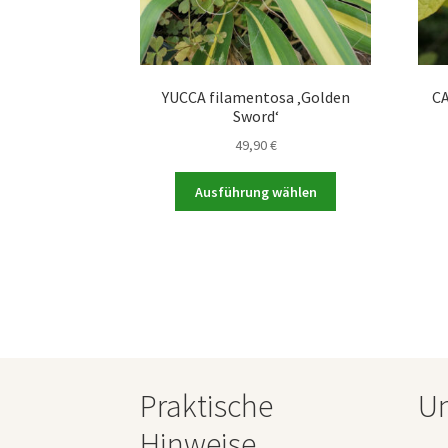
YUCCA filamentosa ‚Golden
CA
Sword‘
49,90
€
Dieses
Ausführung wählen
Produkt
weist
mehrere
Varianten
auf.
Die
Optionen
können
auf
Praktische
Un
der
Produktseite
Hinweise
gewählt