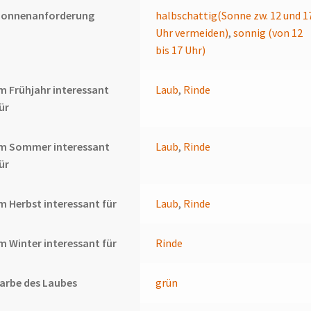
Sonnenanforderung
halbschattig(Sonne zw. 12 und 1
Uhr vermeiden)
,
sonnig (von 12
bis 17 Uhr)
m Frühjahr interessant
Laub
,
Rinde
ür
Im Sommer interessant
Laub
,
Rinde
ür
m Herbst interessant für
Laub
,
Rinde
m Winter interessant für
Rinde
arbe des Laubes
grün