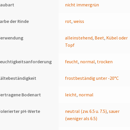
Laubart
nicht immergrün
arbe der Rinde
rot
,
weiss
Verwendung
alleinstehend
,
Beet
,
Kübel oder
Topf
euchtigkeitsanforderung
feucht
,
normal
,
trocken
ältebeständigkeit
frostbeständig unter -20°C
Vertragene Bodenart
leicht
,
normal
olerierter pH-Werte
neutral (zw. 6.5 u. 7.5)
,
sauer
(weniger als 6.5)