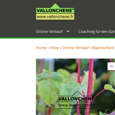
Zur
Zum
Navigation
Inhalt
springen
springen
Online-Verkauf
Coaching für den Ga
Home
»
Shop
»
Online-Verkauf
»
Baumschule