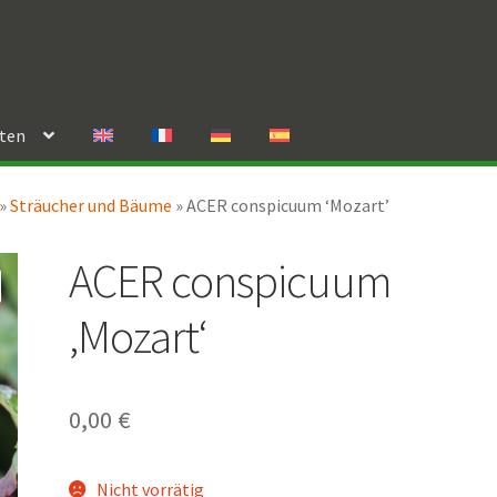
rten
»
Sträucher und Bäume
»
ACER conspicuum ‘Mozart’
ACER conspicuum
‚Mozart‘
0,00
€
Nicht vorrätig