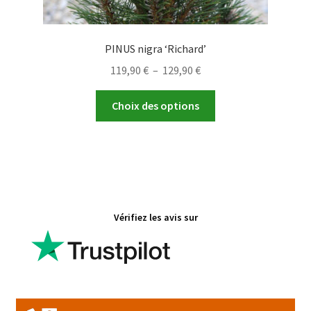
PINUS nigra ‘Richard’
Plage
119,90
€
–
129,90
€
de
Ce
prix :
Choix des options
produit
119,90 €
a
à
plusieurs
129,90 €
variations.
Les
options
Vérifiez les avis sur
peuvent
être
choisies
sur
la
page