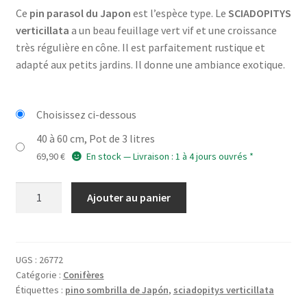
Ce
pin parasol du Japon
est l’espèce type. Le
SCIADOPITYS
verticillata
a un beau feuillage vert vif et une croissance
très régulière en cône. Il est parfaitement rustique et
adapté aux petits jardins. Il donne une ambiance exotique.
Choisissez ci-dessous
40 à 60 cm, Pot de 3 litres
69,90
€
En stock — Livraison : 1 à 4 jours ouvrés *
quantité
Ajouter au panier
de
SCIADOPITYS
verticillata
UGS :
26772
Catégorie :
Conifères
Étiquettes :
pino sombrilla de Japón
,
sciadopitys verticillata