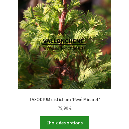
TAXODIUM distichum ‘Pevé Minaret’
79,90
€
Ce
Choix des options
produit