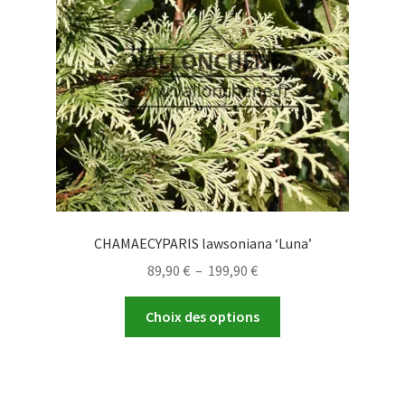
être
choisies
sur
la
page
du
produit
CHAMAECYPARIS lawsoniana ‘Luna’
Plage
89,90
€
–
199,90
€
de
Ce
prix :
Choix des options
produit
89,90 €
a
à
plusieurs
199,90 €
variations.