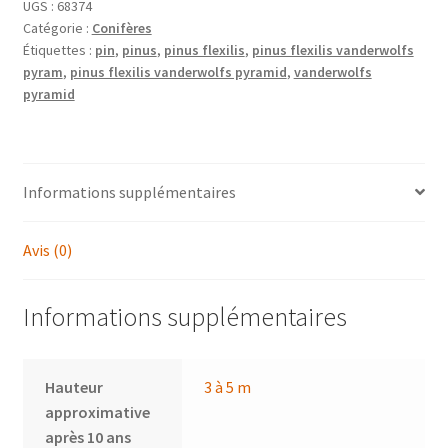
'Vanderwolf's
UGS :
68374
Catégorie :
Conifères
Pyramid'
Étiquettes :
pin
,
pinus
,
pinus flexilis
,
pinus flexilis vanderwolfs
pyram
,
pinus flexilis vanderwolfs pyramid
,
vanderwolfs
pyramid
Informations supplémentaires
Avis (0)
Informations supplémentaires
Hauteur
3 à 5 m
approximative
après 10 ans