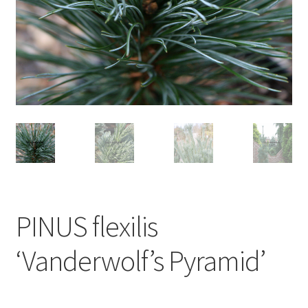
PINUS flexilis
‘Vanderwolf’s Pyramid’