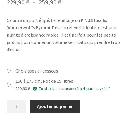
Plage
229,90
€
–
259,90
€
de
Ce
pin
a un port érigé. Le feuillage du
PINUS flexilis
prix :
‘Vanderwolf’s Pyramid’
est fin et vert bleuté. C’est une
229,90 €
plante à croissance rapide. Il est parfait pour les petits
jardins pour donner un volume vertical sans prendre trop
à
d’espace.
259,90 €
Choisissez ci-dessous
150 à 175 cm, Pot de 15 litres
229,90
€
En stock — Livraison : 1 à 4 jours ouvrés *
quantité
Ajouter au panier
de
PINUS
flexilis