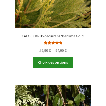
du
produit
CALOCEDRUS decurrens ‘Berrima Gold’
Note
5.00
sur
Plage
59,90
€
–
94,90
€
5
de
Ce
prix :
Choix des options
produit
59,90 €
a
à
plusieurs
94,90 €
variations.
Les
options
peuvent