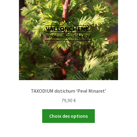
peuvent
être
choisies
sur
la
page
du
produit
TAXODIUM distichum ‘Pevé Minaret’
79,90
€
Ce
Choix des options
produit
a
plusieurs