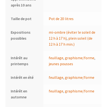
après 10 ans
Taille de pot
Pot de 20 litres
Expositions
mi-ombre (éviter le soleil de
possibles
12 h à 17 h)
,
plein soleil (de
12 h à 17 h min.)
Intérêt au
feuillage
,
graphisme/forme
,
printemps
jeunes pousses
Intérêt en été
feuillage
,
graphisme/forme
Intérêt en
feuillage
,
graphisme/forme
automne