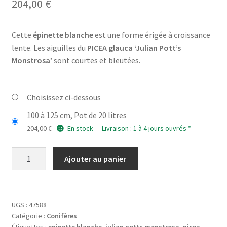
204,00
€
Cette
épinette blanche
est une forme érigée à croissance
lente. Les aiguilles du
PICEA glauca ‘Julian Pott’s
Monstrosa’
sont courtes et bleutées.
Choisissez ci-dessous
100 à 125 cm, Pot de 20 litres
204,00
€
En stock — Livraison : 1 à 4 jours ouvrés *
quantité
Ajouter au panier
de
PICEA
glauca
'Julian
UGS :
47588
Catégorie :
Conifères
Pott's
Étiquettes :
epinette blanche
,
julian potts monstrosa
,
picea
,