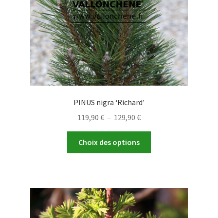
la
page
du
produit
PINUS nigra ‘Richard’
Plage
119,90
€
–
129,90
€
de
Ce
prix :
Choix des options
produit
119,90 €
a
à
plusieurs
129,90 €
variations.
Les
options