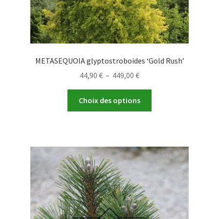
METASEQUOIA glyptostroboides ‘Gold Rush’
Plage
44,90
€
–
449,00
€
de
Ce
prix :
Choix des options
produit
44,90 €
a
à
plusieurs
449,00 €
variations.
Les
options
peuvent
être
choisies
sur