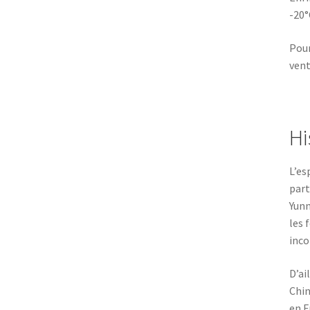
-20°
Pour
ven
Hi
L’es
part
Yunn
les 
inco
D’ai
Chin
en E