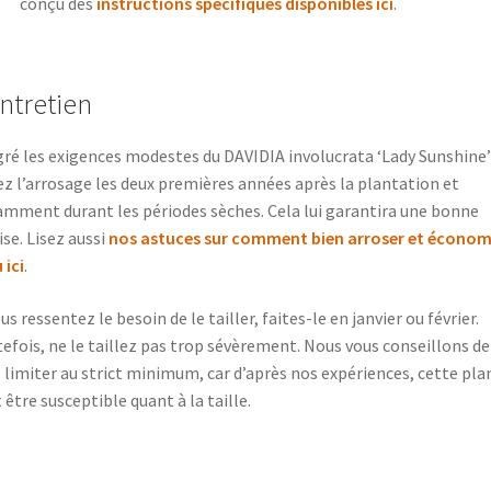
conçu des
instructions spécifiques disponibles ici
.
Entretien
ré les exigences modestes du DAVIDIA involucrata ‘Lady Sunshine’
ez l’arrosage les deux premières années après la plantation et
mment durant les périodes sèches. Cela lui garantira une bonne
ise. Lisez aussi
nos astuces sur comment bien arroser et économ
 ici
.
ous ressentez le besoin de le tailler, faites-le en janvier ou février.
efois, ne le taillez pas trop sévèrement. Nous vous conseillons de
 limiter au strict minimum, car d’après nos expériences, cette pla
 être susceptible quant à la taille.