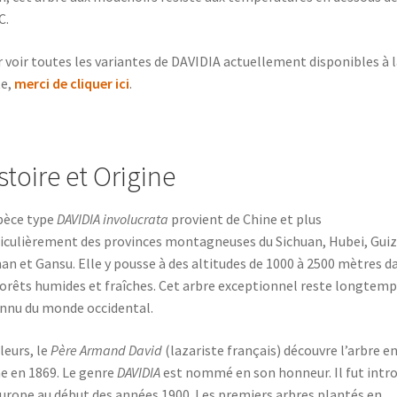
C.
 voir toutes les variantes de DAVIDIA actuellement disponibles à l
te,
merci de cliquer ici
.
stoire et Origine
pèce type
DAVIDIA involucrata
provient de Chine et plus
iculièrement des provinces montagneuses du Sichuan, Hubei, Gui
an et Gansu. Elle y pousse à des altitudes de 1000 à 2500 mètres d
forêts humides et fraîches. Cet arbre exceptionnel reste longtemp
nnu du monde occidental.
lleurs, le
Père Armand David
(lazariste français) découvre l’arbre e
e en 1869. Le genre
DAVIDIA
est nommé en son honneur. Il fut intro
urope au début des années 1900. Les premiers arbres plantés en