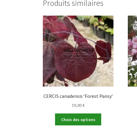
Produits similaires
CERCIS canadensis ‘Forest Pansy’
59,90
€
Ce
Choix des options
produit
a
plusieurs