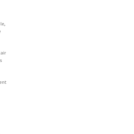
le,
e
air
s
lent
e