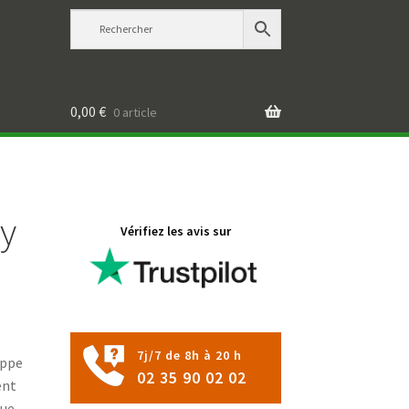
0,00
€
0 article
dy
Vérifiez les avis sur
7j/7 de 8h à 20 h
oppe
02 35 90 02 02
ent
que