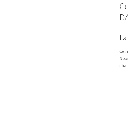
Co
DA
La
Cet
Néan
chan