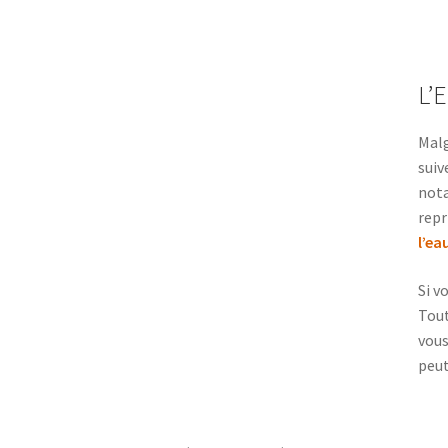
L’
Malg
suiv
nota
repr
l’eau
Si v
Tout
vous
peut