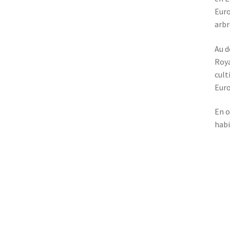
Euro
arbr
Au d
Roya
cult
Euro
En o
habi