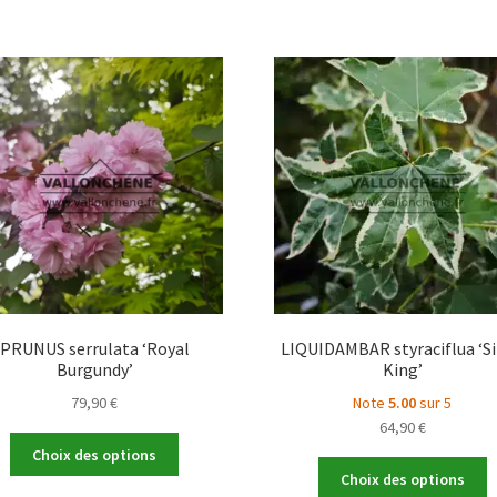
PRUNUS serrulata ‘Royal
LIQUIDAMBAR styraciflua ‘Si
Burgundy’
King’
79,90
€
Note
5.00
sur 5
64,90
€
Ce
Choix des options
produit
C
Choix des options
a
p