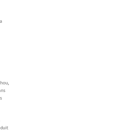
a
zhou,
ans
s
n
duit