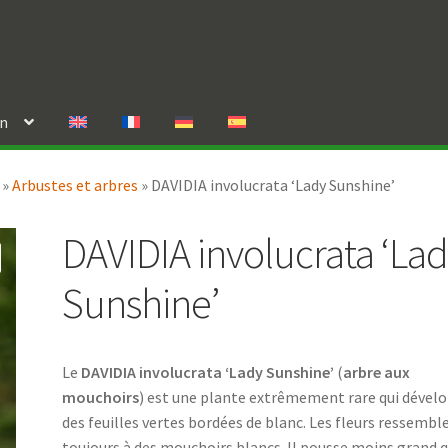
in
»
Arbustes et arbres
»
DAVIDIA involucrata ‘Lady Sunshine’
DAVIDIA involucrata ‘La
Sunshine’
Le
DAVIDIA involucrata ‘Lady Sunshine’
(
arbre aux
mouchoirs
) est une plante extrêmement rare qui dével
des feuilles vertes bordées de blanc. Les fleurs ressembl
toujours à des mouchoirs blancs. Il pousse moins grand 