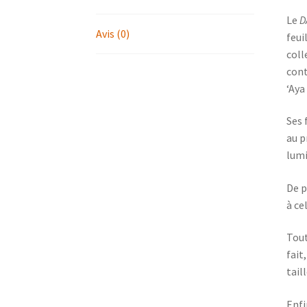
Le
D
Avis (0)
feui
coll
cont
‘Aya 
Ses 
au p
lumi
De p
à ce
Tout
fait
tail
Enfi