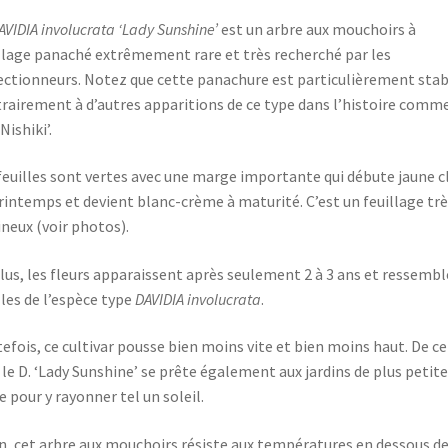
AVIDIA involucrata ‘Lady Sunshine’
est un arbre aux mouchoirs à
llage panaché extrêmement rare et très recherché par les
ectionneurs. Notez que cette panachure est particulièrement stab
rairement à d’autres apparitions de ce type dans l’histoire comm
Nishiki’.
feuilles sont vertes avec une marge importante qui débute jaune cl
rintemps et devient blanc-crème à maturité. C’est un feuillage trè
neux (voir photos).
lus, les fleurs apparaissent après seulement 2 à 3 ans et ressemb
lles de l’espèce type
DAVIDIA involucrata
.
efois, ce cultivar pousse bien moins vite et bien moins haut. De ce
, le D. ‘Lady Sunshine’ se prête également aux jardins de plus petite
le pour y rayonner tel un soleil.
n, cet arbre aux mouchoirs résiste aux températures en dessous d