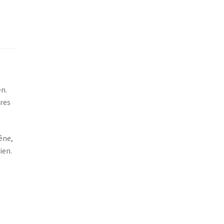
en.
res
êne,
ien.