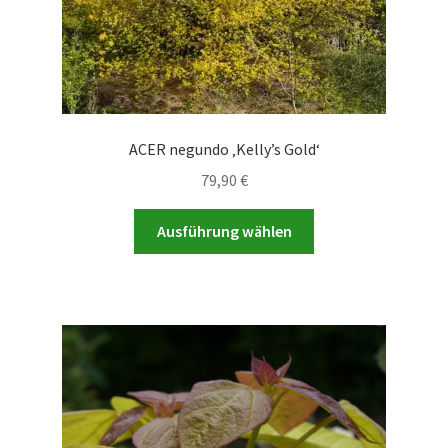
ACER negundo ‚Kelly’s Gold‘
79,90
€
Dieses
Ausführung wählen
Produkt
weist
mehrere
Varianten
auf.
Die
Optionen
können
auf