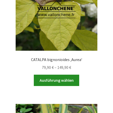
der
Produktseite
gewählt
werden
CATALPA bignonioides ‚Aurea‘
Preisspanne:
79,90
€
–
149,90
€
79,90 €
Dieses
bis
Ausführung wählen
Produkt
149,90 €
weist
mehrere
Varianten
auf.