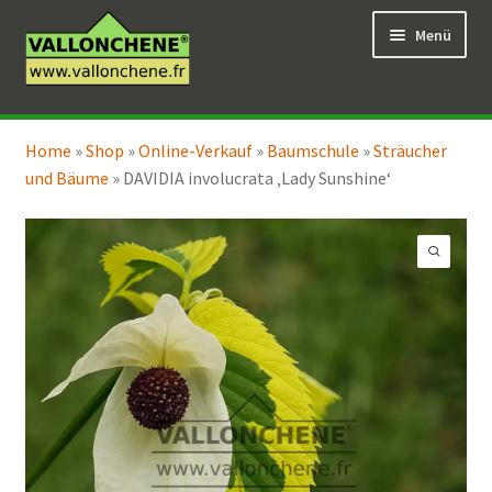
Zur
Zum
Menü
Navigation
Inhalt
springen
springen
Unterm
Online-Verkauf
öffnen
Home
»
Shop
»
Online-Verkauf
»
Baumschule
»
Sträucher
Unterm
Coaching für den Garten
und Bäume
»
DAVIDIA involucrata ‚Lady Sunshine‘
öffnen