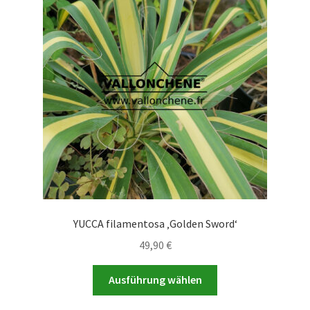
Die
Optionen
können
auf
der
Produktseite
gewählt
werden
YUCCA filamentosa ‚Golden Sword‘
49,90
€
Dieses
Ausführung wählen
Produkt
weist