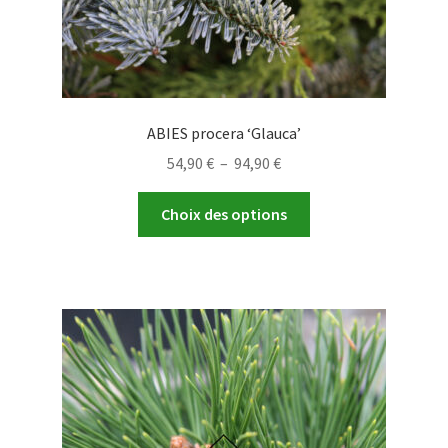
ABIES procera ‘Glauca’
Plage
54,90
€
–
94,90
€
de
Ce
prix :
Choix des options
produit
54,90 €
a
à
plusieurs
94,90 €
variations.
Les
options
peuvent
être
choisies