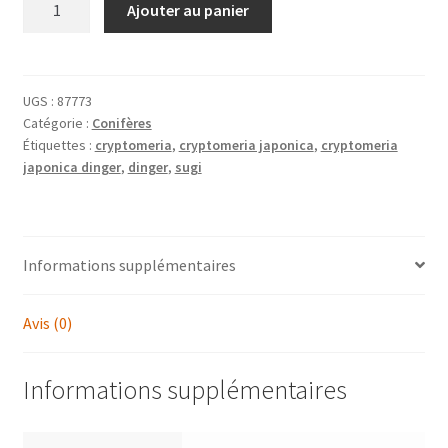
Ajouter au panier
de
CRYPTOMERIA
japonica
'Dinger'
UGS :
87773
Catégorie :
Conifères
Étiquettes :
cryptomeria
,
cryptomeria japonica
,
cryptomeria
japonica dinger
,
dinger
,
sugi
Informations supplémentaires
Avis (0)
Informations supplémentaires