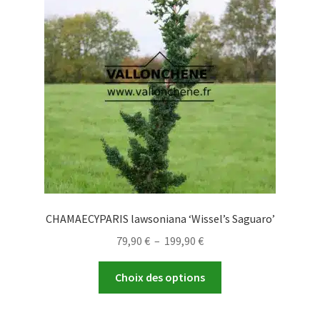
peuvent
être
choisies
sur
la
page
du
produit
CHAMAECYPARIS lawsoniana ‘Wissel’s Saguaro’
Plage
79,90
€
–
199,90
€
de
Ce
prix :
Choix des options
produit
79,90 €
a
à