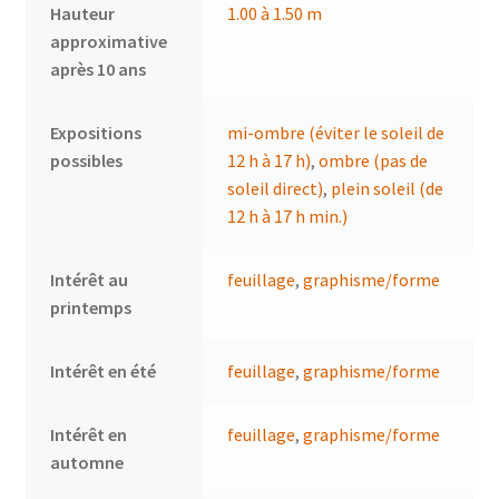
Hauteur
1.00 à 1.50 m
approximative
après 10 ans
Expositions
mi-ombre (éviter le soleil de
possibles
12 h à 17 h)
,
ombre (pas de
soleil direct)
,
plein soleil (de
12 h à 17 h min.)
Intérêt au
feuillage
,
graphisme/forme
printemps
Intérêt en été
feuillage
,
graphisme/forme
Intérêt en
feuillage
,
graphisme/forme
automne