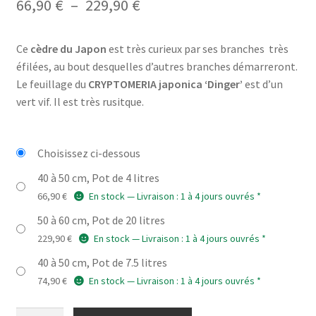
Plage
66,90
€
–
229,90
€
de
Ce
cèdre du Japon
est très curieux par ses branches très
prix :
éfilées, au bout desquelles d’autres branches démarreront.
66,90 €
Le feuillage du
CRYPTOMERIA japonica ‘Dinger’
est d’un
vert vif. Il est très rusitque.
à
229,90 €
Choisissez ci-dessous
40 à 50 cm, Pot de 4 litres
66,90
€
En stock — Livraison : 1 à 4 jours ouvrés *
50 à 60 cm, Pot de 20 litres
229,90
€
En stock — Livraison : 1 à 4 jours ouvrés *
40 à 50 cm, Pot de 7.5 litres
74,90
€
En stock — Livraison : 1 à 4 jours ouvrés *
quantité