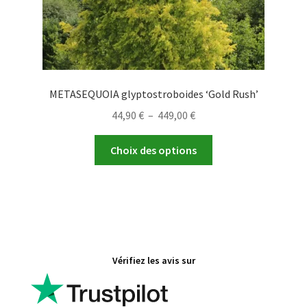
produit
METASEQUOIA glyptostroboides ‘Gold Rush’
Plage
44,90
€
–
449,00
€
de
Ce
prix :
Choix des options
produit
44,90 €
a
à
plusieurs
449,00 €
variations.
Les
options
Vérifiez les avis sur
peuvent
être
choisies