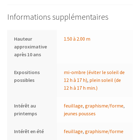
Informations supplémentaires
Hauteur
1.50 à 2.00 m
approximative
après 10 ans
Expositions
mi-ombre (éviter le soleil de
possibles
12 h à 17 h)
,
plein soleil (de
12 h à 17 h min.)
Intérêt au
feuillage
,
graphisme/forme
,
printemps
jeunes pousses
Intérêt en été
feuillage
,
graphisme/forme