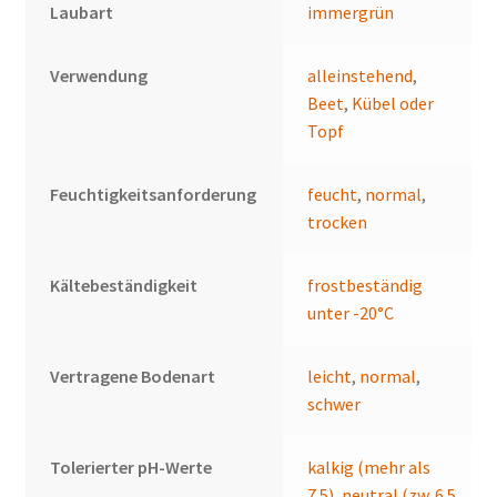
Laubart
immergrün
Verwendung
alleinstehend
,
Beet
,
Kübel oder
Topf
Feuchtigkeitsanforderung
feucht
,
normal
,
trocken
Kältebeständigkeit
frostbeständig
unter -20°C
Vertragene Bodenart
leicht
,
normal
,
schwer
Tolerierter pH-Werte
kalkig (mehr als
7.5)
,
neutral (zw. 6.5