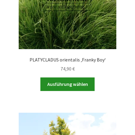
PLATYCLADUS orientalis ‚Franky Boy‘
74,90
€
Dieses
Ausführung wählen
Produkt
weist
mehrere
Varianten
auf.
Die
Optionen