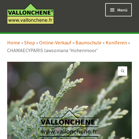
Zur
Zum
Menü
Navigation
Inhalt
springen
springen
Unterm
Online-Verkauf
öffnen
Home
»
Shop
»
Online-Verkauf
»
Baumschule
»
Koniferen
»
Unterm
Coaching für den Garten
CHAMAECYPARIS lawsoniana ‘Hohenmoor’
öffnen