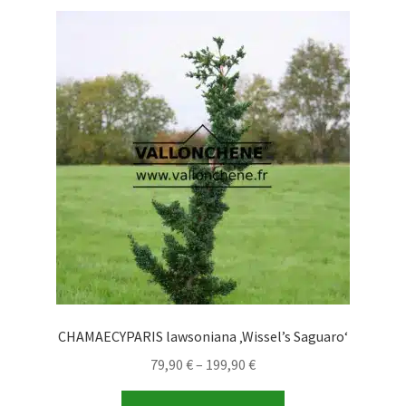
Varianten
auf.
Die
Optionen
können
auf
der
Produktseite
gewählt
werden
CHAMAECYPARIS lawsoniana ‚Wissel’s Saguaro‘
Preisspanne:
79,90
€
–
199,90
€
79,90 €
Dieses