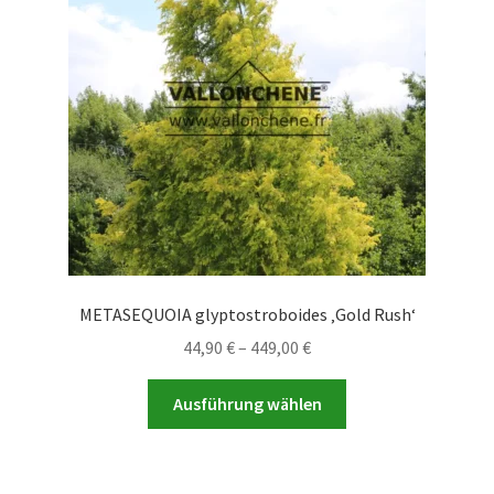
können
auf
der
Produktseite
gewählt
werden
METASEQUOIA glyptostroboides ‚Gold Rush‘
Preisspanne:
44,90
€
–
449,00
€
44,90 €
Dieses
bis
Ausführung wählen
Produkt
449,00 €
weist
mehrere