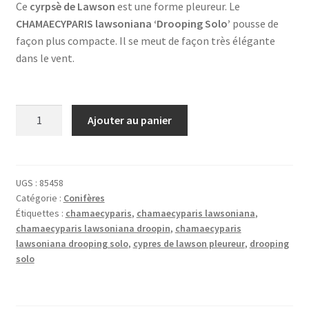
Ce
cyrpsè de Lawson
est une forme pleureur. Le
prix :
CHAMAECYPARIS lawsoniana ‘Drooping Solo’
pousse de
89,90 €
façon plus compacte. Il se meut de façon très élégante
dans le vent.
à
189,90 €
quantité
Ajouter au panier
de
CHAMAECYPARIS
lawsoniana
'Drooping
UGS :
85458
Catégorie :
Conifères
Solo'
Étiquettes :
chamaecyparis
,
chamaecyparis lawsoniana
,
chamaecyparis lawsoniana droopin
,
chamaecyparis
lawsoniana drooping solo
,
cypres de lawson pleureur
,
drooping
solo