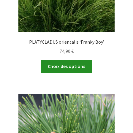
PLATYCLADUS orientalis ‘Franky Boy’
74,90
€
Ce
Choix des options
produit
a
plusieurs
variations.
Les
options
peuvent
être
choisies