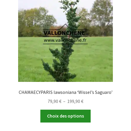
options
peuvent
être
choisies
sur
la
page
du
produit
CHAMAECYPARIS lawsoniana ‘Wissel’s Saguaro’
Plage
79,90
€
–
199,90
€
de
Ce
prix :
Choix des options
produit
79,90 €
a
à