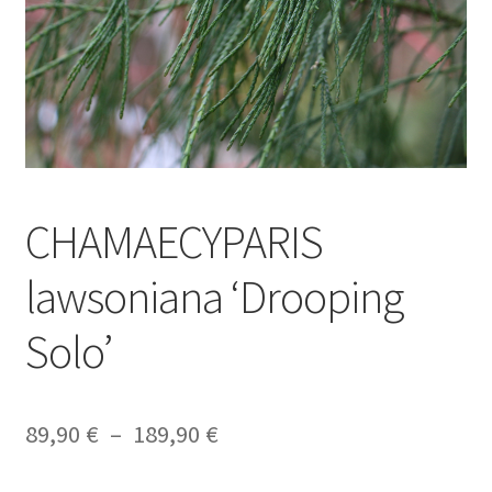
CHAMAECYPARIS
lawsoniana ‘Drooping
Solo’
Plage
89,90
€
–
189,90
€
de