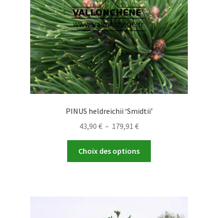
sur
la
page
du
produit
PINUS heldreichii ‘Smidtii’
Plage
43,90
€
–
179,91
€
de
Ce
prix :
Choix des options
produit
43,90 €
a
à
plusieurs
179,91 €
variations.
Les