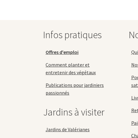
options
peuvent
être
choisies
Infos pratiques
No
sur
la
page
Offres d'emploi
Qu
du
produit
Comment planter et
No
entretenir des végétaux
Pou
Publications pour jardiniers
sat
passionnés
Liv
Jardins à visiter
Re
Pai
Jardins de Valérianes
Cha