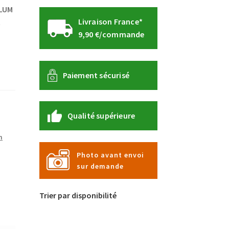
LLUM
Livraison France*
t
9,90 €/commande
Paiement sécurisé
Qualité supérieure
m
Photo avant envoi
sur demande
Trier par disponibilité