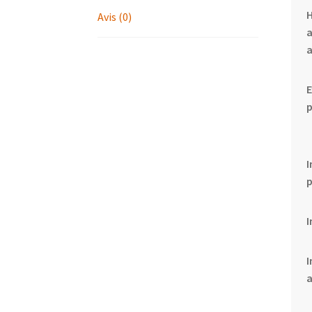
Avis (0)
a
E
p
I
I
I