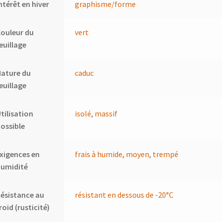
ntérêt en hiver
graphisme/forme
ouleur du
vert
euillage
ature du
caduc
euillage
tilisation
isolé
,
massif
ossible
xigences en
frais à humide
,
moyen
,
trempé
humidité
ésistance au
résistant en dessous de -20°C
roid (rusticité)