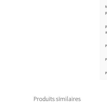
N
p
p
P
P
Produits similaires