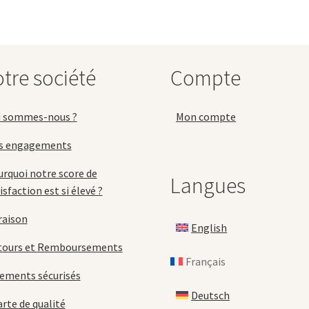
options
o
peuvent
p
être
ê
choisies
c
tre société
Compte
sur
s
la
la
page
p
i sommes-nous ?
Mon compte
du
d
produit
p
s engagements
rquoi notre score de
Langues
isfaction est si élevé ?
raison
English
tours et Remboursements
Français
ements sécurisés
Deutsch
rte de qualité