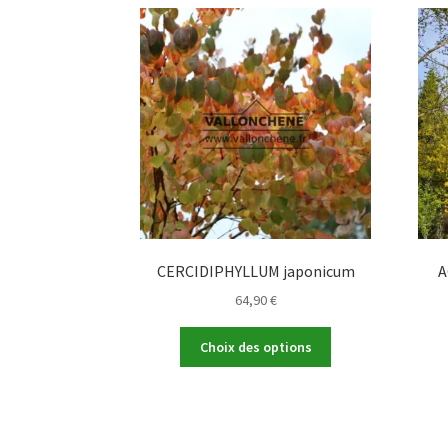
CERCIDIPHYLLUM japonicum
A
64,90
€
Ce
Choix des options
produit
a
plusieurs
variations.
Les