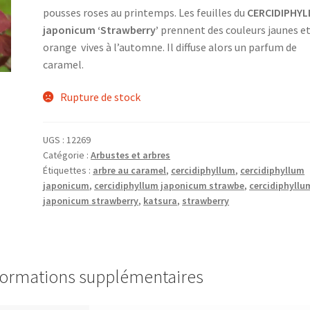
pousses roses au printemps. Les feuilles du
CERCIDIPHY
japonicum ‘Strawberry’
prennent des couleurs jaunes e
orange vives à l’automne. Il diffuse alors un parfum de
caramel.
Rupture de stock
UGS :
12269
Catégorie :
Arbustes et arbres
Étiquettes :
arbre au caramel
,
cercidiphyllum
,
cercidiphyllum
japonicum
,
cercidiphyllum japonicum strawbe
,
cercidiphyllu
japonicum strawberry
,
katsura
,
strawberry
formations supplémentaires