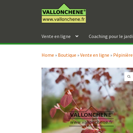
Aller
Aller
à
au
la
contenu
navigation
Vente en ligne
Coaching pour le jard
Home
»
Boutique
»
Vente en ligne
»
Pépinière