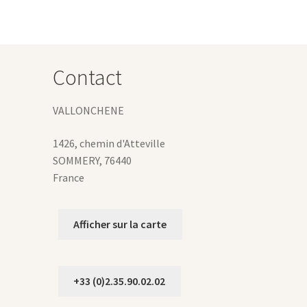
ptions
euvent
tre
hoisies
Contact
ur
age
VALLONCHENE
u
roduit
1426, chemin d'Atteville
SOMMERY
,
76440
France
Afficher sur la carte
+33 (0)2.35.90.02.02