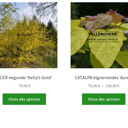
CER negundo ‘Kelly’s Gold’
CATALPA bignonioides ‘Aur
Plag
79,90
€
79,90
€
–
149,90
€
de
Ce
C
prix :
Choix des options
Choix des options
produit
p
79,90
a
a
à
plusieurs
p
149,9
variations.
v
Les
L