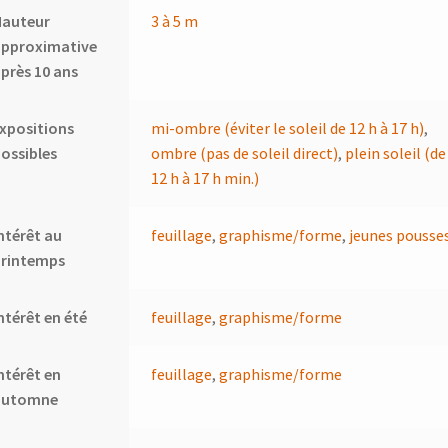
Hauteur
3 à 5 m
approximative
près 10 ans
xpositions
mi-ombre (éviter le soleil de 12 h à 17 h)
,
ossibles
ombre (pas de soleil direct)
,
plein soleil (de
12 h à 17 h min.)
ntérêt au
feuillage
,
graphisme/forme
,
jeunes pousse
printemps
ntérêt en été
feuillage
,
graphisme/forme
ntérêt en
feuillage
,
graphisme/forme
automne