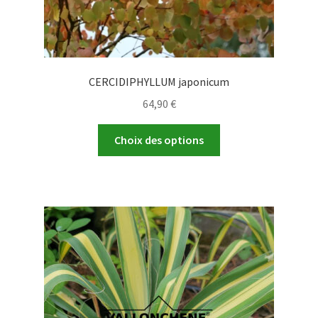
CERCIDIPHYLLUM japonicum
64,90
€
Ce
Choix des options
produit
a
plusieurs
variations.
Les
options
peuvent
être
choisies
sur