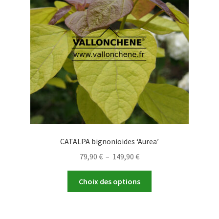
être
choisies
sur
la
page
du
produit
CATALPA bignonioides ‘Aurea’
Plage
79,90
€
–
149,90
€
de
Ce
prix :
Choix des options
produit
79,90 €
a
à
plusieurs
149,90 €