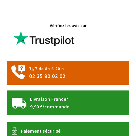
variations.
Les
options
Vérifiez les avis sur
peuvent
être
choisies
sur
la
page
7j/7 de 8h à 20 h
du
02 35 90 02 02
produit
Livraison France*
9,90 €/commande
Paiement sécurisé