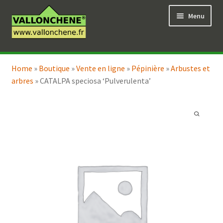
Aller
Aller
Menu
à
au
la
contenu
navigation
Ouvrir
Vente en ligne
le
Home
»
Boutique
»
Vente en ligne
»
Pépinière
»
Arbustes et
Ouvrir
Coaching pour le jardin
menu
arbres
»
CATALPA speciosa ‘Pulverulenta’
le
enfant
menu
enfant