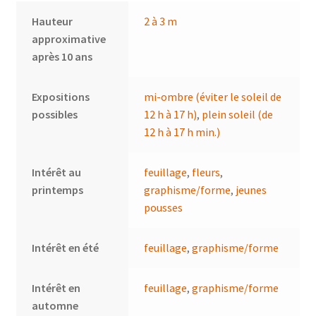
Hauteur
2 à 3 m
approximative
après 10 ans
Expositions
mi-ombre (éviter le soleil de
possibles
12 h à 17 h)
,
plein soleil (de
12 h à 17 h min.)
Intérêt au
feuillage
,
fleurs
,
printemps
graphisme/forme
,
jeunes
pousses
Intérêt en été
feuillage
,
graphisme/forme
Intérêt en
feuillage
,
graphisme/forme
automne