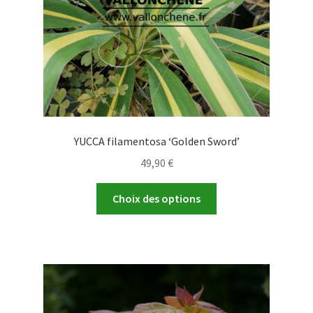
la
page
du
produit
YUCCA filamentosa ‘Golden Sword’
49,90
€
Ce
Choix des options
produit
a
plusieurs
variations.
Les
options
peuvent