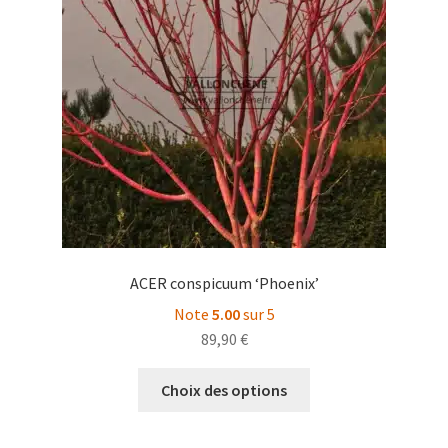
ACER conspicuum ‘Phoenix’
Note
5.00
sur 5
89,90
€
Ce
Choix des options
produit
a