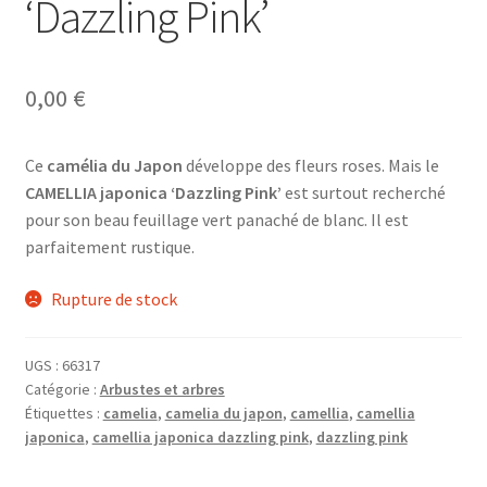
‘Dazzling Pink’
0,00
€
Ce
camélia du Japon
développe des fleurs roses. Mais le
CAMELLIA japonica ‘Dazzling Pink’
est surtout recherché
pour son beau feuillage vert panaché de blanc. Il est
parfaitement rustique.
Rupture de stock
UGS :
66317
Catégorie :
Arbustes et arbres
Étiquettes :
camelia
,
camelia du japon
,
camellia
,
camellia
japonica
,
camellia japonica dazzling pink
,
dazzling pink