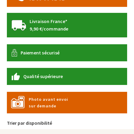
produit
Livraison France*
9,90 €/commande
Paiement sécurisé
Qualité supérieure
Photo avant envoi
sur demande
Trier par disponibilité