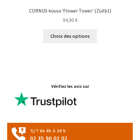
CORNUS kousa ‘Flower Tower’ (Zuilb1)
94,90
€
Ce
Choix des options
produit
a
plusieurs
variations.
Les
options
Vérifiez les avis sur
peuvent
être
choisies
sur
la
page
7j/7 de 8h à 20 h
du
02 35 90 02 02