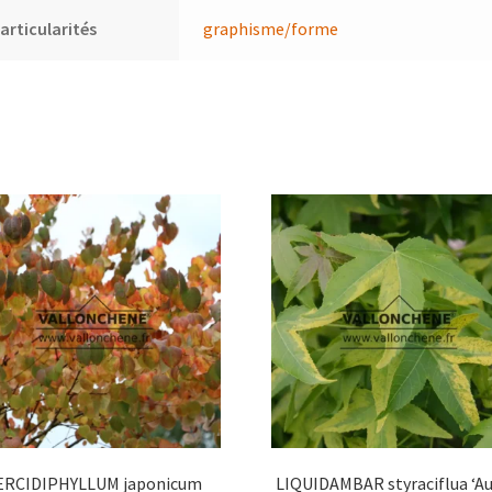
articularités
graphisme/forme
ERCIDIPHYLLUM japonicum
LIQUIDAMBAR styraciflua ‘Au