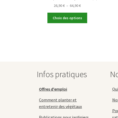
Plage
26,90
€
–
64,90
€
de
Ce
prix :
Choix des options
produit
26,90 €
a
à
plusieurs
64,90 €
variations.
Les
options
peuvent
être
choisies
Infos pratiques
No
sur
la
page
Offres d'emploi
Qu
du
produit
Comment planter et
No
entretenir des végétaux
Pou
Publications pour jardiniers
sat