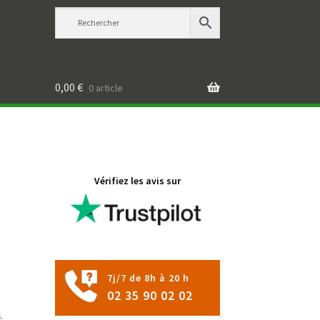
0,00
€
0 article
Vérifiez les avis sur
7j/7 de 8h à 20 h
02 35 90 02 02
s
.