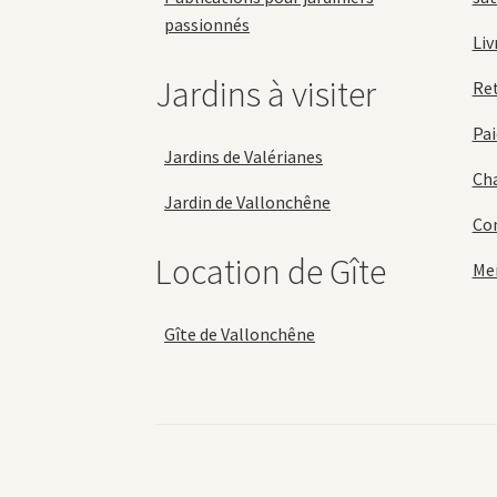
passionnés
Liv
Jardins à visiter
Re
Pai
Jardins de Valérianes
Cha
Jardin de Vallonchêne
Con
Location de Gîte
Men
Gîte de Vallonchêne