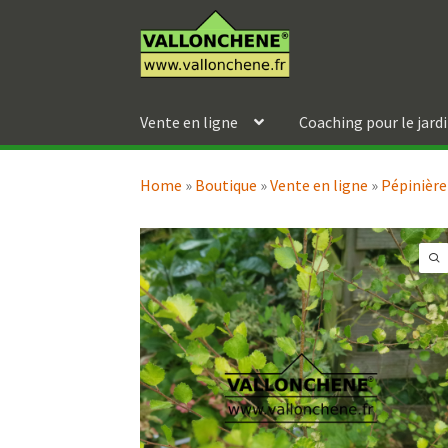
Aller
Aller
à
au
la
contenu
navigation
Vente en ligne
Coaching pour le jard
Home
»
Boutique
»
Vente en ligne
»
Pépinière