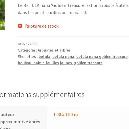
Le BETULA nana ‘Golden Treasure’ est un arbuste à utilis
dans les petits jardins ou en massif.
Rupture de stock
UGS :
22887
Catégorie :
Arbustes et arbres
Étiquettes :
betula
,
betula nana
,
betula nana golden treasure
,
bouleau nain a feuilles jaunes
,
golden treasure
formations supplémentaires
Hauteur
1.00 à 1.50 m
pproximative après
0 ans