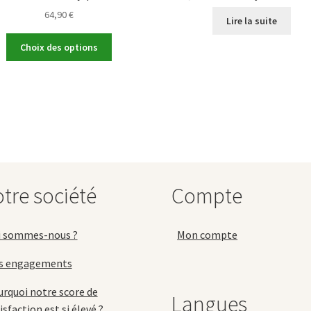
64,90
€
Lire la suite
Ce
Choix des options
produit
a
plusieurs
variations.
Les
options
peuvent
être
choisies
tre société
Compte
sur
la
page
i sommes-nous ?
Mon compte
du
produit
s engagements
rquoi notre score de
Langues
isfaction est si élevé ?