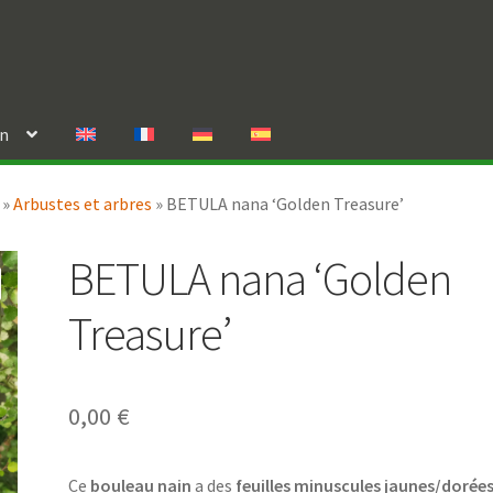
in
»
Arbustes et arbres
»
BETULA nana ‘Golden Treasure’
BETULA nana ‘Golden
Treasure’
0,00
€
Ce
bouleau nain
a des
feuilles minuscules jaunes/dorée