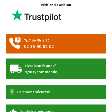
Vérifiez les avis sur
peuvent
être
choisies
sur
la
page
7j/7 de 8h à 20 h
du
02 35 90 02 02
produit
Livraison France*
9,90 €/commande
Paiement sécurisé
Qualité supérieure