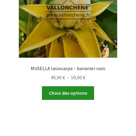
MUSELLA lasiocarpa – bananier nain
Plage
49,90
€
–
59,90
€
de
Ce
prix :
Choix des options
produit
49,90 €
a
à
plusieurs
59,90 €
variations.
Les
options