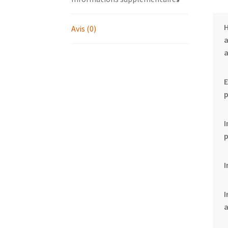
Avis (0)
a
E
p
I
I
I