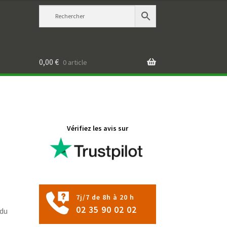
0,00
€
0 article
Vérifiez les avis sur
7j/7 de 8h à 20 h
02 35 90 02 02
 du