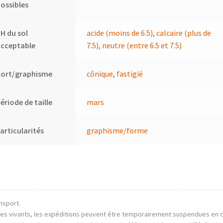
ossibles
H du sol
acide (moins de 6.5)
,
calcaire (plus de
acceptable
7.5)
,
neutre (entre 6.5 et 7.5)
Port/graphisme
cônique
,
fastigié
ériode de taille
mars
articularités
graphisme/forme
nsport.
mes vivants, les expéditions peuvent être temporairement suspendues en 