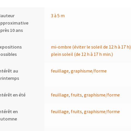
Hauteur
3 à 5 m
approximative
près 10 ans
xpositions
mi-ombre (éviter le soleil de 12 h à 17 h)
ossibles
plein soleil (de 12 h à 17 h min.)
ntérêt au
feuillage
,
graphisme/forme
printemps
ntérêt en été
feuillage
,
fruits
,
graphisme/forme
ntérêt en
feuillage
,
fruits
,
graphisme/forme
automne