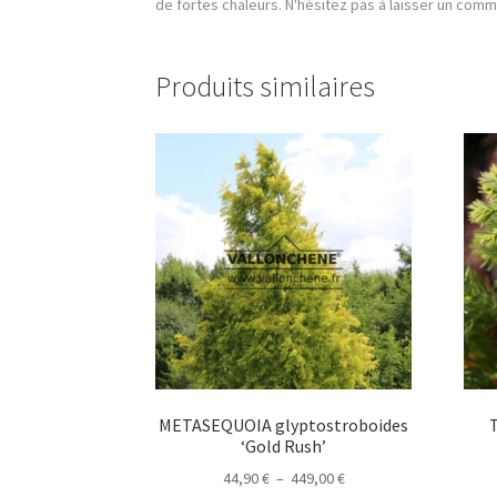
de fortes chaleurs. N'hésitez pas à laisser un comm
Produits similaires
METASEQUOIA glyptostroboides
‘Gold Rush’
Plage
44,90
€
–
449,00
€