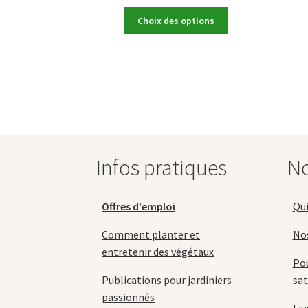
de
Ce
prix :
Choix des options
produit
44,90 €
a
à
plusieurs
449,00 €
variations.
Les
options
peuvent
être
choisies
Infos pratiques
No
sur
la
page
Offres d'emploi
Qu
du
produit
Comment planter et
No
entretenir des végétaux
Pou
Publications pour jardiniers
sat
passionnés