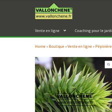
Aller
Aller
à
au
la
contenu
navigation
Vente en ligne
Coaching pour le jard
Home
»
Boutique
»
Vente en ligne
»
Pépinière