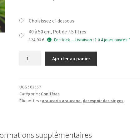
Choisissez ci-dessous
40 à 50 cm, Pot de 7.5 litres
124,90
€
En stock — Livraison : 1 à 4 jours ouvrés *
quantité
Ajouter au panier
de
ARAUCARIA
araucana
UGS :
63557
Catégorie :
Conifères
Étiquettes :
araucaria araucana
,
desespoir des singes
formations supplémentaires