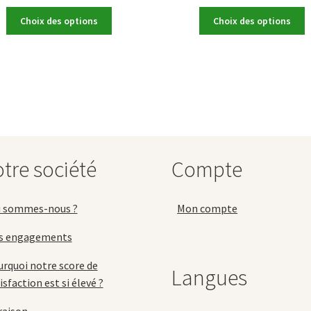
Ce
C
Choix des options
Choix des options
produit
p
a
a
plusieurs
p
variations.
v
Les
L
options
o
peuvent
p
être
ê
choisies
c
tre société
Compte
sur
s
la
la
page
p
i sommes-nous ?
Mon compte
du
d
produit
p
s engagements
rquoi notre score de
Langues
isfaction est si élevé ?