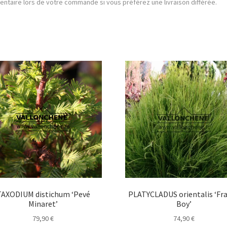
entaire lors de votre commande si vous préférez une livraison différée.
TAXODIUM distichum ‘Pevé
PLATYCLADUS orientalis ‘Fr
Minaret’
Boy’
79,90
€
74,90
€