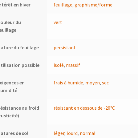
ntérêt en hiver
feuillage
,
graphisme/forme
ouleur du
vert
euillage
ature du feuillage
persistant
tilisation possible
isolé
,
massif
xigences en
frais à humide
,
moyen
,
sec
humidité
ésistance au froid
résistant en dessous de -20°C
rusticité)
atures de sol
léger
,
lourd
,
normal