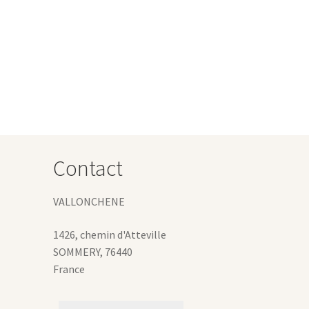
e
roduit
lusieurs
ariations.
es
ptions
euvent
tre
hoisies
Contact
ur
age
VALLONCHENE
u
roduit
1426, chemin d'Atteville
SOMMERY
,
76440
France