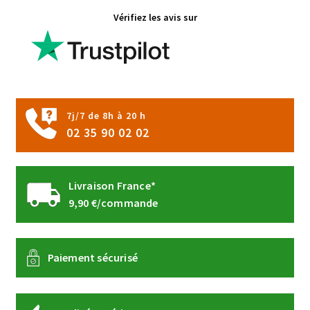
options
Vérifiez les avis sur
peuvent
être
choisies
sur
la
page
7j/7 de 8h à 20 h
du
02 35 90 02 02
produit
Livraison France*
9,90 €/commande
Paiement sécurisé