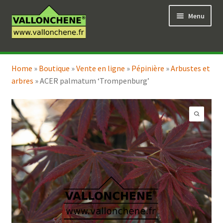
Aller
Aller
Menu
à
au
la
contenu
navigation
Ouvrir
Vente en ligne
le
Home
»
Boutique
»
Vente en ligne
»
Pépinière
»
Arbustes et
Ouvrir
Coaching pour le jardin
menu
arbres
»
ACER palmatum ‘Trompenburg’
le
enfant
menu
enfant