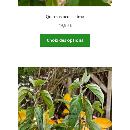
Quercus acutissima
49,90
€
Ce
Choix des options
produit
a
plusieurs
variations.
Les
options
peuvent
être
choisies
sur
la
page