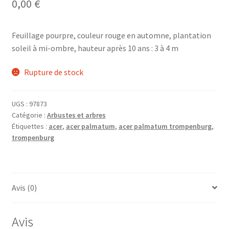
0,00
€
Feuillage pourpre, couleur rouge en automne, plantation
soleil à mi-ombre, hauteur après 10 ans : 3 à 4 m
Rupture de stock
UGS :
97873
Catégorie :
Arbustes et arbres
Étiquettes :
acer
,
acer palmatum
,
acer palmatum trompenburg
,
trompenburg
Avis (0)
Avis