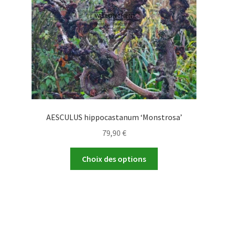
sur
la
page
du
produit
AESCULUS hippocastanum ‘Monstrosa’
79,90
€
Ce
Choix des options
produit
a
plusieurs
variations.
Les