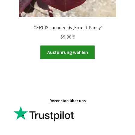
CERCIS canadensis ‚Forest Pansy‘
59,90
€
Dieses
Ausführung wählen
Produkt
weist
mehrere
Varianten
auf.
Die
Rezension über uns
Optionen
können
auf
der
Produktseite