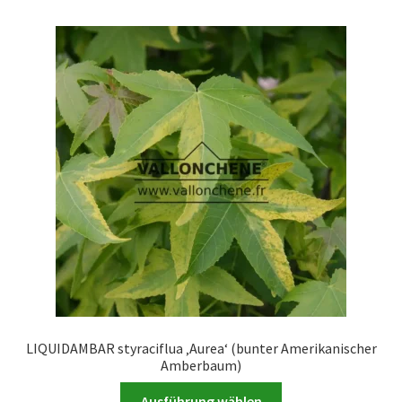
LIQUIDAMBAR styraciflua ‚Aurea‘ (bunter Amerikanischer
Amberbaum)
Dieses
Ausführung wählen