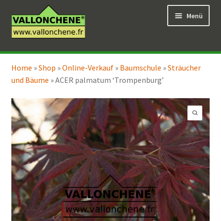
Zur
Zum
Menü
Navigation
Inhalt
springen
springen
Unterm
Online-Verkauf
öffnen
Home
»
Shop
»
Online-Verkauf
»
Baumschule
»
Sträucher
Unterm
Coaching für den Garten
und Bäume
»
ACER palmatum ‘Trompenburg’
öffnen