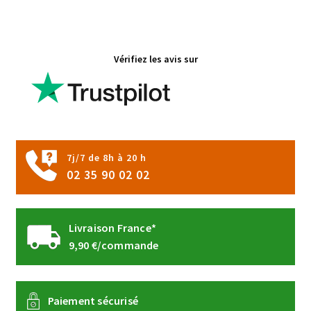
variations.
Les
options
Vérifiez les avis sur
peuvent
être
choisies
sur
la
page
7j/7 de 8h à 20 h
du
02 35 90 02 02
produit
Livraison France*
9,90 €/commande
Paiement sécurisé