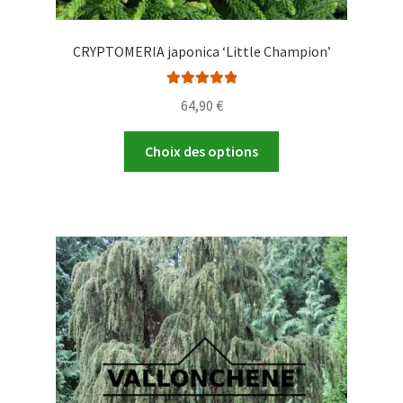
CRYPTOMERIA japonica ‘Little Champion’
Note
5.00
sur
64,90
€
5
Ce
Choix des options
produit
a
plusieurs
variations.
Les
options
peuvent
être
choisies
sur
la