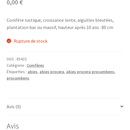
0,00
€
Conifère rustique, croissance lente, aiguilles bleutées,
plantation bac ou massif, hauteur après 10 ans : 80 cm
Rupture de stock
UGS :
85422
Catégorie :
Conifères
Étiquettes :
abies
,
abies procera
,
abies procera procumbens
,
procumbens
Avis (0)
Avis