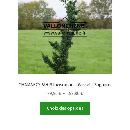
peuvent
être
choisies
sur
la
page
du
produit
CHAMAECYPARIS lawsoniana ‘Wissel’s Saguaro’
Plage
79,90
€
–
199,90
€
de
Ce
prix :
Choix des options
produit
79,90 €
a
à
plusieurs
199,90 €