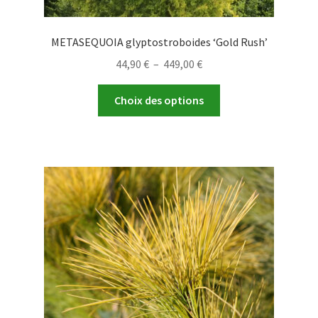
METASEQUOIA glyptostroboides ‘Gold Rush’
Plage
44,90
€
–
449,00
€
de
Ce
prix :
Choix des options
produit
44,90 €
a
à
plusieurs
449,00 €
variations.
Les
options
peuvent
être
choisies
sur
la
page