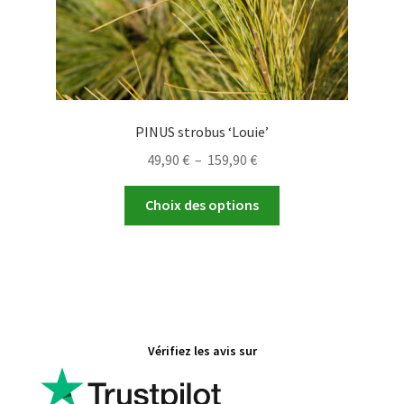
du
produit
PINUS strobus ‘Louie’
Plage
49,90
€
–
159,90
€
de
Ce
prix :
Choix des options
produit
49,90 €
a
à
plusieurs
159,90 €
variations.
Les
options
Vérifiez les avis sur
peuvent
être
choisies