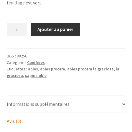
feuillage est vert.
quantité
Ajouter au panier
de
ABIES
procera
'La
UGS :
88256
Catégorie :
Conifères
Graciosa'
Étiquettes :
abies
,
abies procera
,
abies procera la graciosa
,
la
graciosa
,
sapin noble
Informations supplémentaires
Avis (0)