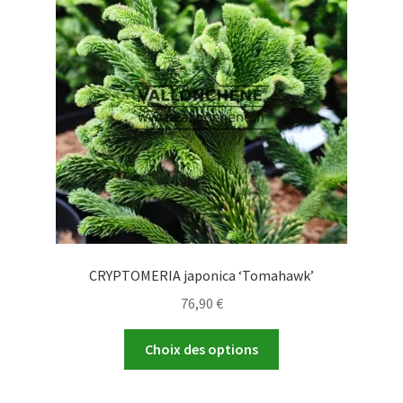
peuvent
être
choisies
sur
la
page
du
produit
CRYPTOMERIA japonica ‘Tomahawk’
76,90
€
Ce
Choix des options
produit
a