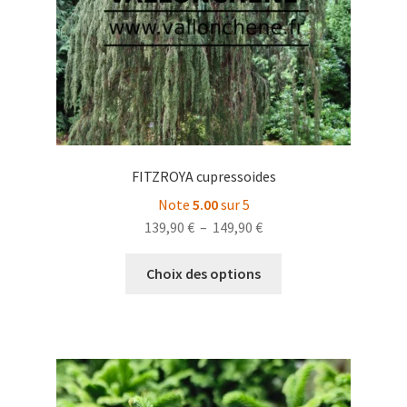
la
page
du
produit
FITZROYA cupressoides
Note
5.00
sur 5
Plage
139,90
€
–
149,90
€
de
Ce
prix :
Choix des options
produit
139,90 €
a
à
plusieurs
149,90 €
variations.
Les
options