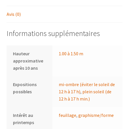
Avis (0)
Informations supplémentaires
Hauteur
1.00 à 1.50 m
approximative
après 10 ans
Expositions
mi-ombre (éviter le soleil de
possibles
12 h à 17 h)
,
plein soleil (de
12 h à 17 h min.)
Intérêt au
feuillage
,
graphisme/forme
printemps