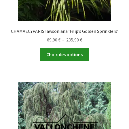
CHAMAECYPARIS lawsoniana ‘Filip’s Golden Sprinklers’
Plage
69,90
€
–
235,90
€
de
Ce
prix :
Choix des options
produit
69,90 €
a
à
plusieurs
235,90 €
variations.
Les
options
peuvent
être
choisies
sur