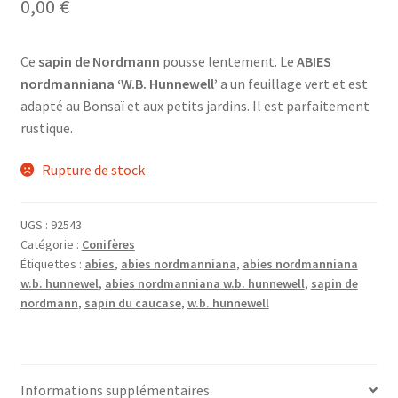
0,00
€
Ce
sapin de Nordmann
pousse lentement. Le
ABIES
nordmanniana ‘W.B. Hunnewell’
a un feuillage vert et est
adapté au Bonsaï et aux petits jardins. Il est parfaitement
rustique.
Rupture de stock
UGS :
92543
Catégorie :
Conifères
Étiquettes :
abies
,
abies nordmanniana
,
abies nordmanniana
w.b. hunnewel
,
abies nordmanniana w.b. hunnewell
,
sapin de
nordmann
,
sapin du caucase
,
w.b. hunnewell
Informations supplémentaires