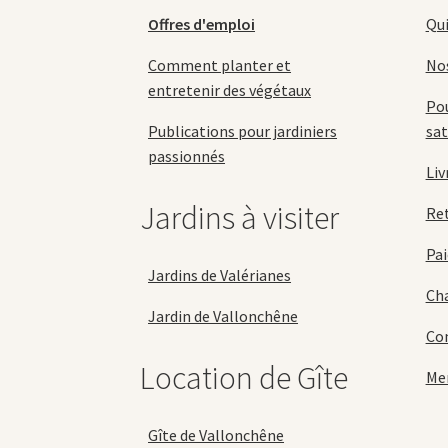
page
Offres d'emploi
Qu
du
produit
Comment planter et
No
entretenir des végétaux
Pou
Publications pour jardiniers
sat
passionnés
Liv
Jardins à visiter
Re
Pai
Jardins de Valérianes
Cha
Jardin de Vallonchêne
Con
Location de Gîte
Men
Gîte de Vallonchêne