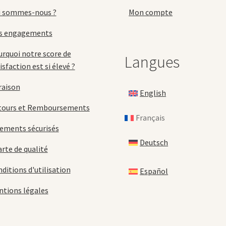
p
du
d
i sommes-nous ?
Mon compte
produit
p
s engagements
rquoi notre score de
Langues
isfaction est si élevé ?
raison
English
tours et Remboursements
Français
ements sécurisés
Deutsch
rte de qualité
ditions d'utilisation
Español
tions légales