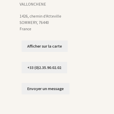
age
VALLONCHENE
u
roduit
1426, chemin d'Atteville
SOMMERY
,
76440
France
Afficher sur la carte
+33 (0)2.35.90.02.02
Envoyer un message