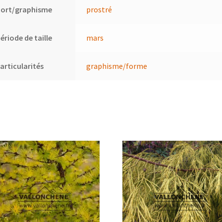
Port/graphisme
prostré
ériode de taille
mars
articularités
graphisme/forme