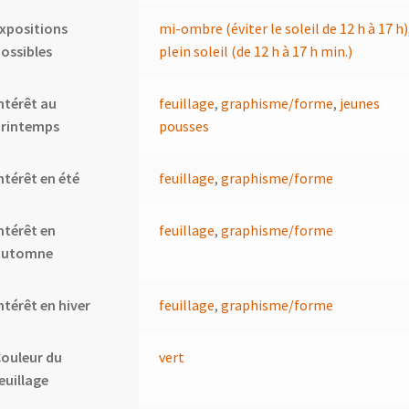
xpositions
mi-ombre (éviter le soleil de 12 h à 17 h)
ossibles
plein soleil (de 12 h à 17 h min.)
ntérêt au
feuillage
,
graphisme/forme
,
jeunes
printemps
pousses
ntérêt en été
feuillage
,
graphisme/forme
ntérêt en
feuillage
,
graphisme/forme
automne
ntérêt en hiver
feuillage
,
graphisme/forme
ouleur du
vert
euillage