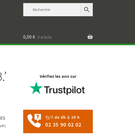
0,00
€
0 article
.’
Vérifiez les avis sur
7j/7 de 8h à 20 h
IES
02 35 90 02 02
avec