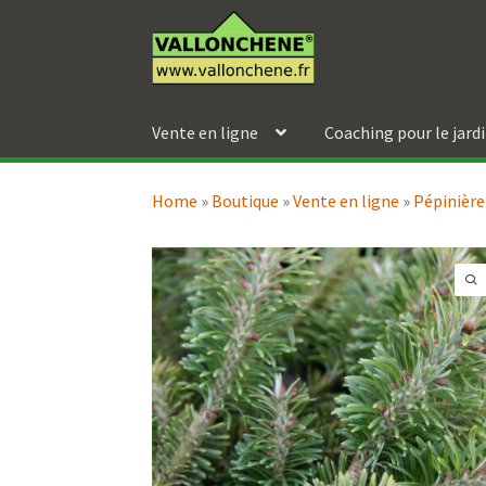
Aller
Aller
à
au
la
contenu
navigation
Vente en ligne
Coaching pour le jard
Home
»
Boutique
»
Vente en ligne
»
Pépinière