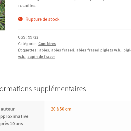
rocailles.
Rupture de stock
UGS :
99722
Catégorie :
Conifères
Étiquettes :
abies
,
abies fraseri
,
abies fraseri piglets w.b.
,
pigl
w.b.
,
sapin de fraser
formations supplémentaires
Hauteur
20 à 50 cm
approximative
près 10 ans