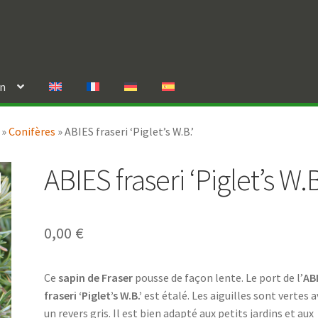
in
»
Conifères
»
ABIES fraseri ‘Piglet’s W.B.’
ABIES fraseri ‘Piglet’s W.B
0,00
€
Ce
sapin de Fraser
pousse de façon lente. Le port de l’
AB
fraseri ‘Piglet’s W.B.’
est étalé. Les aiguilles sont vertes 
un revers gris. Il est bien adapté aux petits jardins et aux