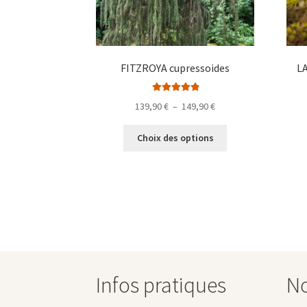
FITZROYA cupressoides
LA
Note
5.00
sur
Plage
139,90
€
–
149,90
€
5
de
Ce
prix :
Choix des options
produit
139,90 €
a
à
plusieurs
149,90 €
variations.
Les
options
peuvent
être
choisies
Infos pratiques
No
sur
la