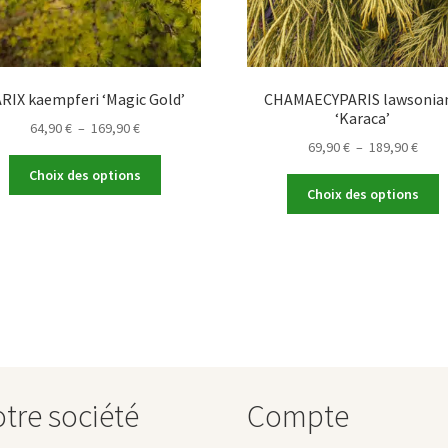
RIX kaempferi ‘Magic Gold’
CHAMAECYPARIS lawsonia
‘Karaca’
Plage
64,90
€
–
169,90
€
Plag
69,90
€
–
189,90
€
de
Ce
de
prix :
Choix des options
C
produit
prix :
64,90 €
Choix des options
p
a
69,90
à
a
plusieurs
à
169,90 €
p
variations.
189,9
v
Les
L
options
o
peuvent
p
être
ê
choisies
c
sur
s
tre société
Compte
la
la
page