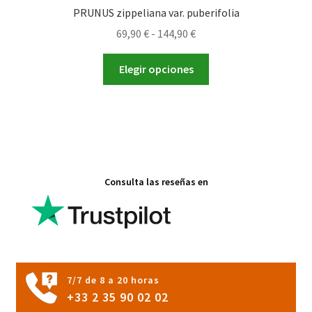
PRUNUS zippeliana var. puberifolia
Rango
69,90
€
-
144,90
€
de
Este
precios:
Elegir opciones
producto
desde
tiene
69,90 €
múltiples
hasta
variantes.
144,90 €
Las
opciones
Consulta las reseñas en
se
pueden
elegir
en
la
página
7/7 de 8 a 20 horas
de
+33 2 35 90 02 02
producto