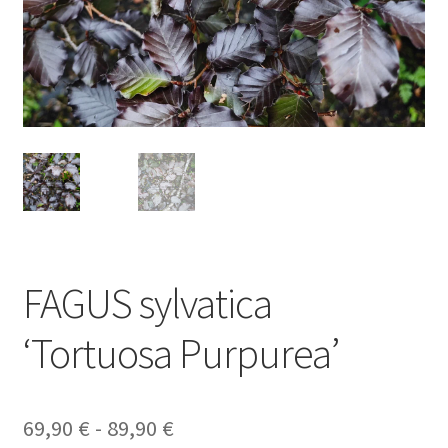
FAGUS sylvatica
‘Tortuosa Purpurea’
Rango
69,90
€
-
89,90
€