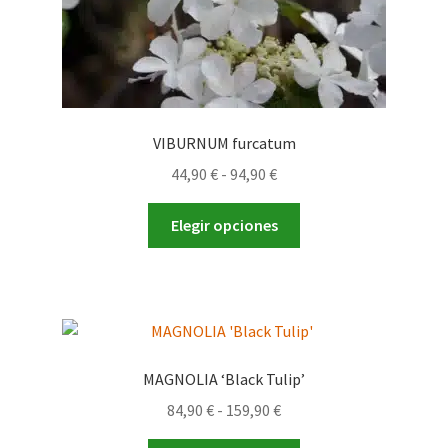
VIBURNUM furcatum
Rango
44,90
€
-
94,90
€
de
Este
precios:
Elegir opciones
producto
desde
tiene
44,90 €
múltiples
hasta
variantes.
94,90 €
Las
opciones
MAGNOLIA ‘Black Tulip’
se
Rango
84,90
€
-
159,90
€
pueden
de
elegir