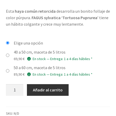
de
Esta
haya común retorcida
desarrolla un bonito follaje de
precios:
color púrpura.
FAGUS sylvatica ‘Tortuosa Puprurea’
tiene
desde
un hábito colgante y crece muy lentamente.
69,90 €
hasta
Elige una opción
89,90 €
40 a 50 cm, maceta de 5 litros
69,90
€
En stock — Entrega: 1 a 4 días hábiles *
50 a 60 cm, maceta de 5 litros
89,90
€
En stock — Entrega: 1 a 4 días hábiles *
FAGUS
Añadir al carrito
sylvatica
'Tortuosa
Purpurea'
cantidad
SKU:
N/D