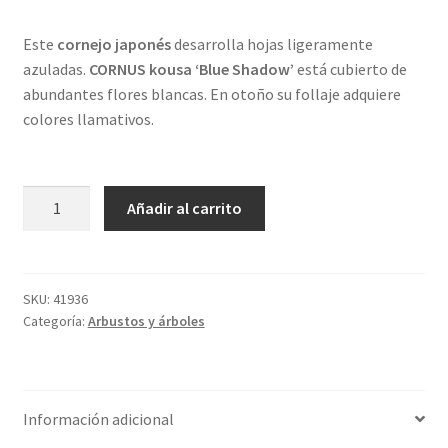
Este
cornejo japonés
desarrolla hojas ligeramente
azuladas.
CORNUS kousa ‘Blue Shadow’
está cubierto de
abundantes flores blancas. En otoño su follaje adquiere
colores llamativos.
CORNUS
Añadir al carrito
kousa
'Blue
Shadow'
cantidad
SKU:
41936
Categoría:
Arbustos y árboles
Información adicional