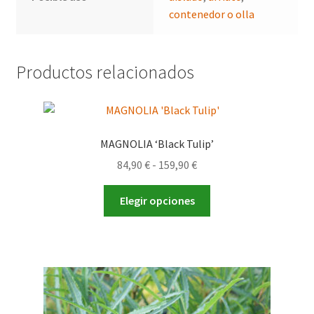
contenedor o olla
Productos relacionados
MAGNOLIA ‘Black Tulip’
Rango
84,90
€
-
159,90
€
de
Este
precios:
Elegir opciones
producto
desde
tiene
84,90 €
múltiples
hasta
variantes.
159,90 €
Las
opciones