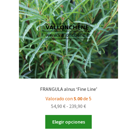
se
pueden
elegir
en
la
página
de
producto
FRANGULA alnus ‘Fine Line’
Valorado con
5.00
de 5
Rango
54,90
€
-
239,90
€
de
Este
precios:
Elegir opciones
producto
desde
tiene
54,90 €