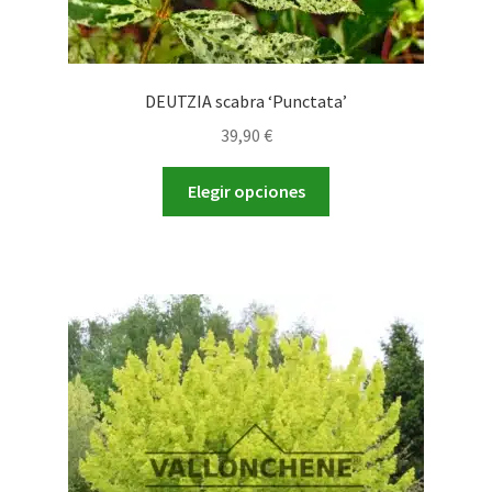
DEUTZIA scabra ‘Punctata’
39,90
€
Este
Elegir opciones
producto
tiene
múltiples
variantes.
Las
opciones
se
pueden
elegir
en
la