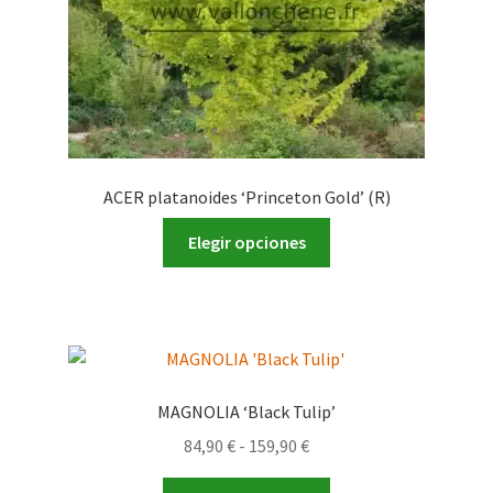
página
de
producto
ACER platanoides ‘Princeton Gold’ (R)
Este
Elegir opciones
producto
tiene
múltiples
variantes.
Las
opciones
MAGNOLIA ‘Black Tulip’
se
Rango
84,90
€
-
159,90
€
pueden
de
elegir
Este