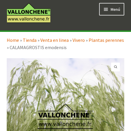
Ir
Ir
Menú
a
al
la
contenido
navegación
Expandi
Tienda en línea
el
Home
»
Tienda
»
Venta en linea
»
Vivero
»
Plantas perennes
menú
»
CALAMAGROSTIS emodensis
hijo