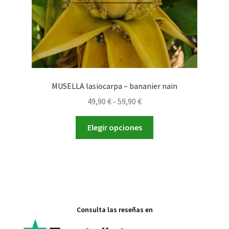
MUSELLA lasiocarpa – bananier nain
Rango
49,90
€
-
59,90
€
de
Este
precios:
Elegir opciones
producto
desde
tiene
49,90 €
múltiples
hasta
variantes.
59,90 €
Las
opciones
Consulta las reseñas en
se
pueden