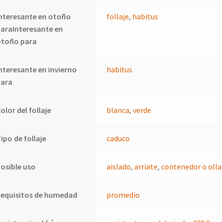
nteresante en otoño
follaje
,
habitus
araInteresante en
otoño para
nteresante en invierno
habitus
para
olor del follaje
blanca
,
verde
ipo de follaje
caduco
osible uso
aislado
,
arriate
,
contenedor o olla
Requisitos de humedad
promedio