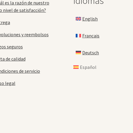
Idiomas
ál es la razón de nuestro
o nivel de satisfacción?
English
trega
oluciones y reembolsos
Français
gos seguros
Deutsch
ta de calidad
Español
diciones de servicio
so legal