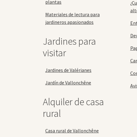
plantas
¿Cu
alt
Materiales de lectura para
jardineros apasionados
En
Dev
Jardines para
Pa
visitar
Car
Jardines de Valérianes
Con
Jardín de Vallonchêne
Avi
Alquiler de casa
rural
Casa rural de Vallonchêne