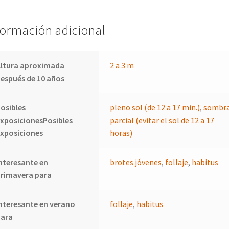
formación adicional
Altura aproximada
2 a 3 m
espués de 10 años
osibles
pleno sol (de 12 a 17 min.)
,
sombr
xposicionesPosibles
parcial (evitar el sol de 12 a 17
xposiciones
horas)
nteresante en
brotes jóvenes
,
follaje
,
habitus
primavera para
nteresante en verano
follaje
,
habitus
para