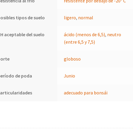
esistencia al frío
resistente por debajo de -20° C
osibles tipos de suelo
ligero
,
normal
H aceptable del suelo
ácido (menos de 6,5)
,
neutro
(entre 6,5 y 7,5)
Porte
globoso
eríodo de poda
Junio
articularidades
adecuado para bonsái