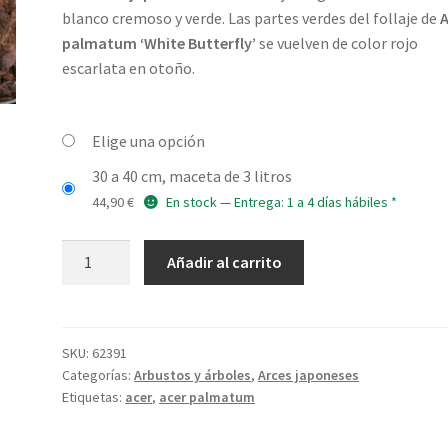
precios:
blanco cremoso y verde. Las partes verdes del follaje de
desde
palmatum ‘White Butterfly’
se vuelven de color rojo
escarlata en otoño.
29,90 €
hasta
Elige una opción
44,90 €
30 a 40 cm, maceta de 3 litros
44,90
€
En stock — Entrega: 1 a 4 días hábiles *
ACER
Añadir al carrito
palmatum
'White
Butterfly'
cantidad
SKU:
62391
Categorías:
Arbustos y árboles
,
Arces japoneses
Etiquetas:
acer
,
acer palmatum