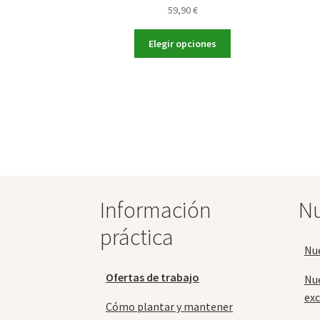
59,90
€
Este
Elegir opciones
producto
tiene
múltiples
variantes.
Las
opciones
se
pueden
elegir
en
Información
Nu
la
página
práctica
de
Nu
producto
Ofertas de trabajo
Nu
exc
Cómo plantar y mantener