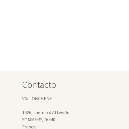
te
s:
oducto
ne
€
tiples
iantes.
€
s
ciones
eden
gir
Contacto
gina
VALLONCHENE
oducto
1426, chemin d'Atteville
SOMMERY
,
76440
Francia