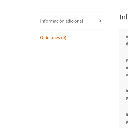
In
Información adicional
Opiniones (0)
d
P
e
e
I
I