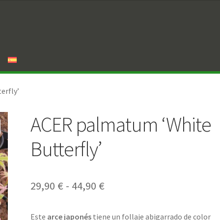
erfly’
ACER palmatum ‘White
Butterfly’
Rango
29,90
€
-
44,90
€
de
Este
arce japonés
tiene un follaje abigarrado de color