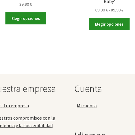
Baby’
39,90
€
Rango
69,90
€
-
89,90
€
Este
de
Elegir opciones
Es
producto
precio
Elegir opciones
pr
tiene
desde
tie
múltiples
69,90 
múl
variantes.
hasta
var
Las
89,90 
La
opciones
op
se
se
pueden
pu
elegir
ele
en
estra empresa
Cuenta
en
la
la
página
pá
de
estra empresa
Mi cuenta
de
producto
pr
estros compromisos con la
elencia y la sostenibilidad